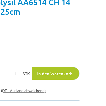
ysil AA6514 CH 14
l 25cm
STK
In den Warenkorb
e
(DE - Ausland abweichend)