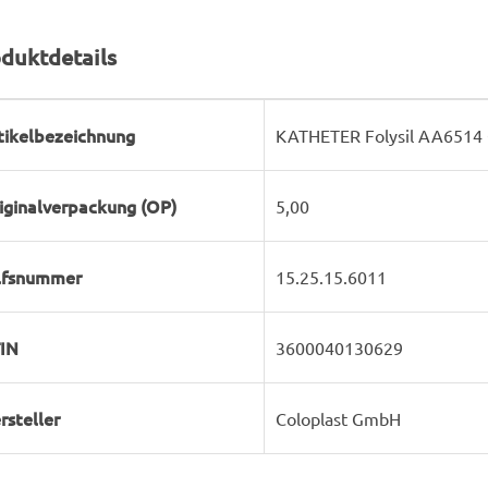
duktdetails
rodukteigenschaft
ert
tikelbezeichnung
KATHETER Folysil AA6514 
iginalverpackung (OP)
5,00
lfsnummer
15.25.15.6011
IN
3600040130629
rsteller
Coloplast GmbH