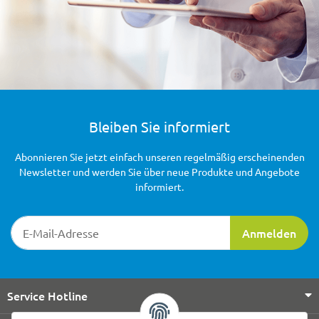
Bleiben Sie informiert
Abonnieren Sie jetzt einfach unseren regelmäßig erscheinenden
Newsletter und werden Sie über neue Produkte und Angebote
informiert.
Newsletter-Registrierung
Anmelden
Service Hotline