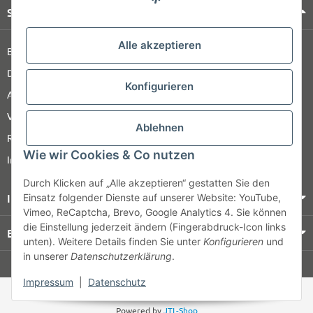
Shop Service
Alle akzeptieren
Barrierefreiheitserklärung
Datenschutz
Konfigurieren
AGB
Versandinformationen
Ablehnen
Retour
Wie wir Cookies & Co nutzen
Impressum
Durch Klicken auf „Alle akzeptieren“ gestatten Sie den
Informationen
Einsatz folgender Dienste auf unserer Website: YouTube,
Vimeo, ReCaptcha, Brevo, Google Analytics 4. Sie können
die Einstellung jederzeit ändern (Fingerabdruck-Icon links
Bezahlung & Versand
unten). Weitere Details finden Sie unter
Konfigurieren
und
in unserer
Datenschutzerklärung
.
© HOZ MEDI WERK
Impressum
|
Datenschutz
* Alle Preise zzgl. gesetzlicher USt., zzgl.
Versand
Powered by
JTL-Shop