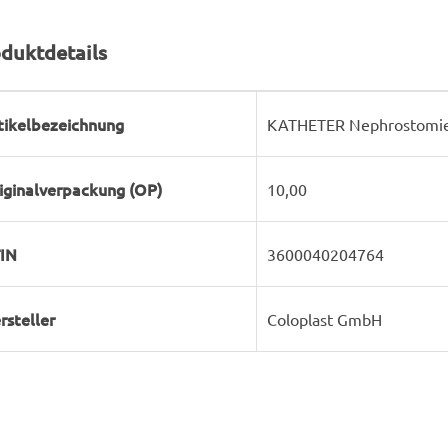
duktdetails
rodukteigenschaft
ert
tikelbezeichnung
KATHETER Nephrostomie 
iginalverpackung (OP)
10,00
IN
3600040204764
rsteller
Coloplast GmbH