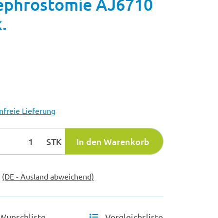
phrostomie AJ6710
.
freie Lieferung
STK
In den Warenkorb
e
(DE - Ausland abweichend)
Wunschliste
Vergleichsliste