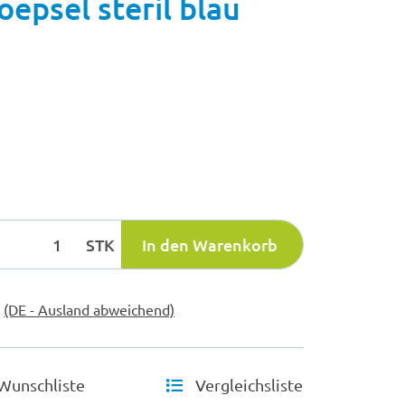
epsel steril blau
STK
In den Warenkorb
e
(DE - Ausland abweichend)
Wunschliste
Vergleichsliste