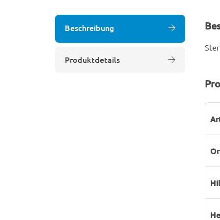
Be
Beschreibung
Ster
Produktdetails
Pro
P
W
Ar
Or
Hi
He