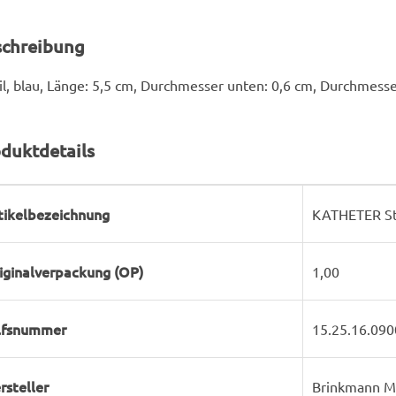
schreibung
il, blau, Länge: 5,5 cm, Durchmesser unten: 0,6 cm, Durchmesse
duktdetails
rodukteigenschaft
ert
tikelbezeichnung
KATHETER Sto
iginalverpackung (OP)
1,00
lfsnummer
15.25.16.090
rsteller
Brinkmann M