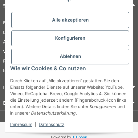
Shop Service
Alle akzeptieren
Barrierefreiheitserklärung
Datenschutz
Konfigurieren
AGB
Versandinformationen
Ablehnen
Retour
Wie wir Cookies & Co nutzen
Impressum
Durch Klicken auf „Alle akzeptieren“ gestatten Sie den
Informationen
Einsatz folgender Dienste auf unserer Website: YouTube,
Vimeo, ReCaptcha, Brevo, Google Analytics 4. Sie können
die Einstellung jederzeit ändern (Fingerabdruck-Icon links
Bezahlung & Versand
unten). Weitere Details finden Sie unter
Konfigurieren
und
in unserer
Datenschutzerklärung
.
© HOZ MEDI WERK
Impressum
|
Datenschutz
* Alle Preise zzgl. gesetzlicher USt., zzgl.
Versand
Powered by
JTL-Shop