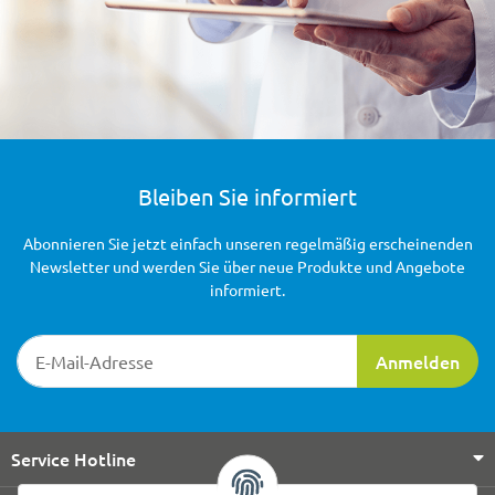
Bleiben Sie informiert
Abonnieren Sie jetzt einfach unseren regelmäßig erscheinenden
Newsletter und werden Sie über neue Produkte und Angebote
informiert.
Newsletter-Registrierung
Anmelden
Service Hotline