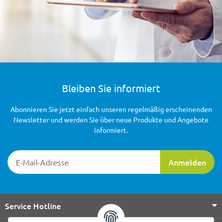
Bleiben Sie informiert
Abonnieren Sie jetzt einfach unseren regelmäßig erscheinenden
Newsletter und werden Sie über neue Produkte und Angebote
informiert.
Newsletter-Registrierung
Anmelden
Service Hotline