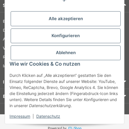
Shop Service
Alle akzeptieren
Barrierefreiheitserklärung
Datenschutz
Konfigurieren
AGB
Versandinformationen
Ablehnen
Retour
Wie wir Cookies & Co nutzen
Impressum
Durch Klicken auf „Alle akzeptieren“ gestatten Sie den
Informationen
Einsatz folgender Dienste auf unserer Website: YouTube,
Vimeo, ReCaptcha, Brevo, Google Analytics 4. Sie können
die Einstellung jederzeit ändern (Fingerabdruck-Icon links
Bezahlung & Versand
unten). Weitere Details finden Sie unter
Konfigurieren
und
in unserer
Datenschutzerklärung
.
© HOZ MEDI WERK
Impressum
|
Datenschutz
* Alle Preise zzgl. gesetzlicher USt., zzgl.
Versand
Powered by
JTL-Shop