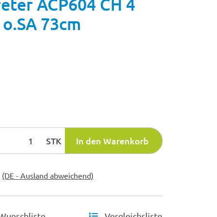
eter ACP604 CH 4
o.SA 73cm
STK
In den Warenkorb
e
(DE - Ausland abweichend)
Wunschliste
Vergleichsliste