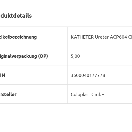
duktdetails
rodukteigenschaft
ert
tikelbezeichnung
KATHETER Ureter ACP604 C
iginalverpackung (OP)
5,00
IN
3600040177778
rsteller
Coloplast GmbH