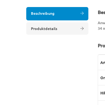
Be
Beschreibung
Anw
Produktdetails
34 m
Pro
P
W
Ar
Or
Hi