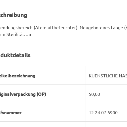
schreibung
endungsbereich (Atemluftbefeuchter): Neugeborenes Länge (A
m Sterilität: Ja
duktdetails
rodukteigenschaft
ert
tikelbezeichnung
KUENSTLICHE NAS
iginalverpackung (OP)
50,00
lfsnummer
12.24.07.6900