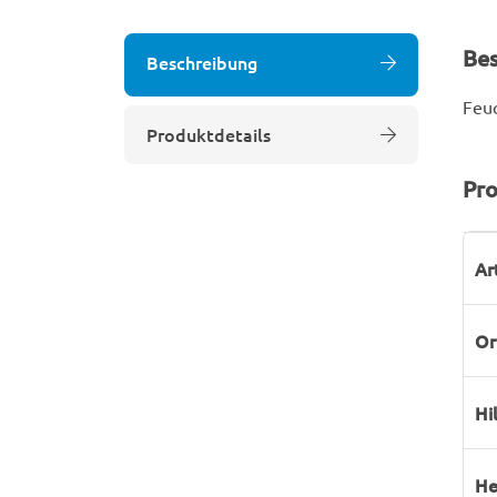
Be
Beschreibung
Feuc
Produktdetails
Pro
P
W
Ar
Or
Hi
He