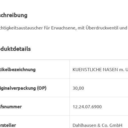
schreibung
htigkeitsaustauscher für Erwachsene, mit Überdruckventil und 
duktdetails
rodukteigenschaft
ert
tikelbezeichnung
KUENSTLICHE NASEN m. Ue
iginalverpackung (OP)
30,00
lfsnummer
12.24.07.6900
rsteller
Dahlhausen & Co. GmbH