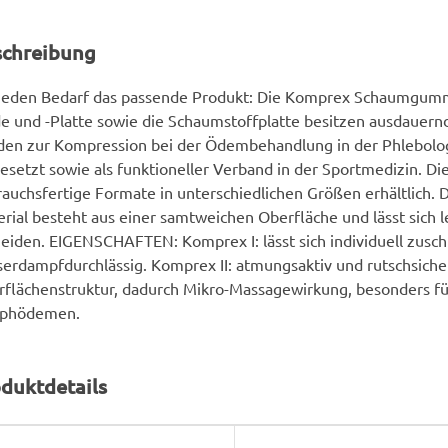
schreibung
 jeden Bedarf das passende Produkt: Die Komprex Schaumgum
e und -Platte sowie die Schaumstoffplatte besitzen ausdauernde
den zur Kompression bei der Ödembehandlung in der Phlebolo
esetzt sowie als funktioneller Verband in der Sportmedizin. Die
auchsfertige Formate in unterschiedlichen Größen erhältlich. 
rial besteht aus einer samtweichen Oberfläche und lässt sich le
eiden. EIGENSCHAFTEN: Komprex I: lässt sich individuell zuschn
erdampfdurchlässig. Komprex II: atmungsaktiv und rutschsicher
flächenstruktur, dadurch Mikro-Massagewirkung, besonders fü
phödemen.
duktdetails
rodukteigenschaft
ert