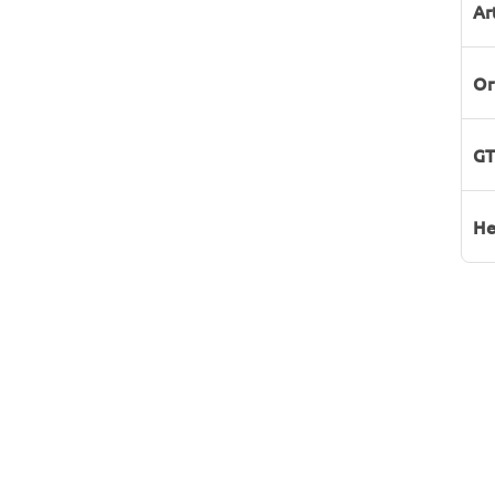
Ar
Or
GT
He