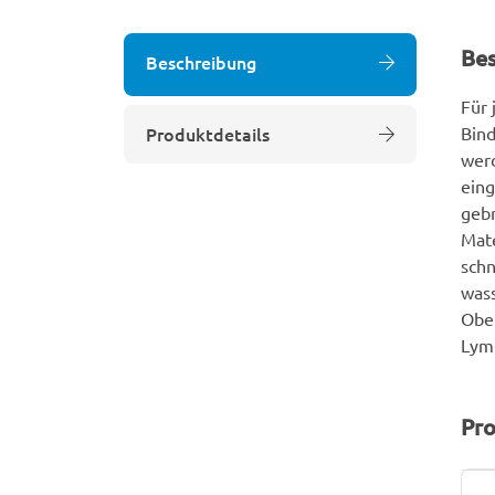
Be
Beschreibung
Für
Produktdetails
Bind
wer
eing
gebr
Mate
schn
wass
Ober
Lym
Pro
P
W