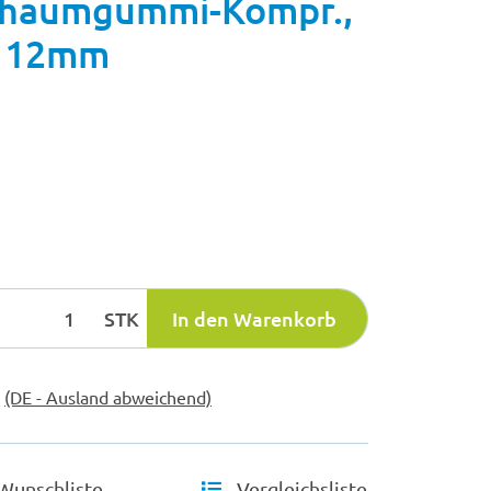
haumgummi-Kompr.,
., 12mm
STK
In den Warenkorb
e
(DE - Ausland abweichend)
Wunschliste
Vergleichsliste