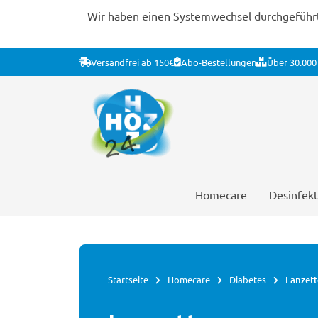
Wir haben einen Systemwechsel durchgeführt. 
Versandfrei ab 150€
Abo-Bestellungen
Über 30.000 
Homecare
Desinfekt
Startseite
Homecare
Diabetes
Lanzet