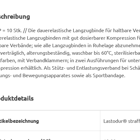
schreibung
 = 10 Stk. // Die dauerelastische Langzugbinde für haltbare Ve
relastische Langzugbinden mit gut dosierbarer Kompression 
bare Verbände; wie alle Langzugbinden in Ruhelage abzunehm
verträglich, alterungsbeständig, waschbar bis 60°C, sterilisierb
farben, mit Verbandklammern; in zwei Ausführungen für unter
ression erhältlich. Als Stütz- und Entlastungsverband bei Sc
ungs- und Bewegungsapparates sowie als Sportbandage.
duktdetails
rodukteigenschaft
ert
tikelbezeichnung
Lastodur® straf