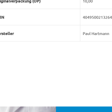
iginalverpackung (OP)
10,00
IN
4049500213264
rsteller
Paul Hartmann