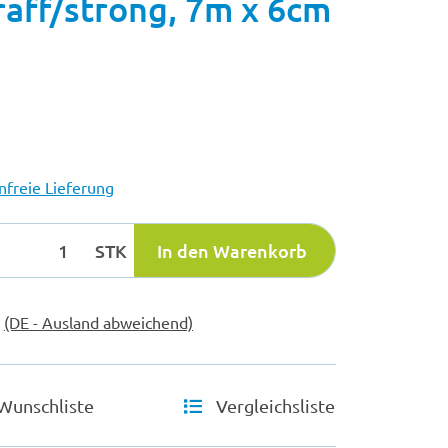
raff/strong, 7m x 6cm
freie Lieferung
STK
In den Warenkorb
e
(DE - Ausland abweichend)
Wunschliste
Vergleichsliste