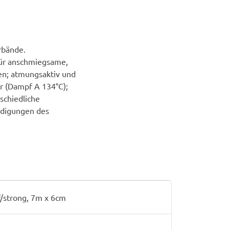
rbände.
für anschmiegsame,
en; atmungsaktiv und
ar (Dampf A 134°C);
schiedliche
hädigungen des
f/strong, 7m x 6cm