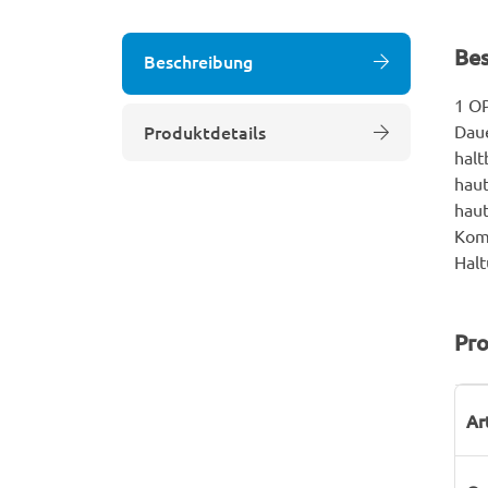
Be
Beschreibung
1 OP
Produktdetails
Daue
halt
haut
haut
Komp
Halt
Pro
P
W
Ar