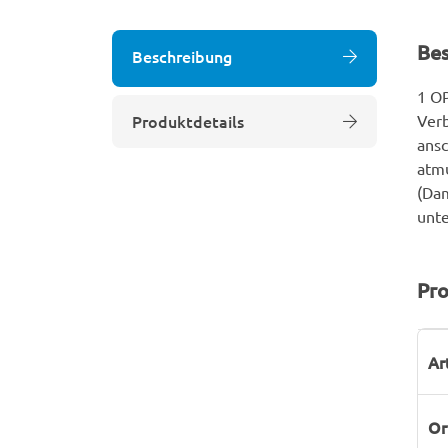
Be
Beschreibung
1 OP
Produktdetails
Verb
ansc
atmu
(Dam
unte
Pro
P
W
Ar
Or