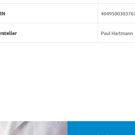
IN
404950030376
rsteller
Paul Hartmann