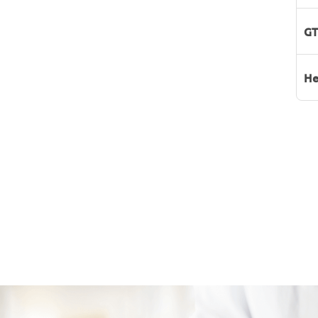
GT
He