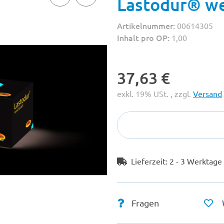
Lastodur® we
Artikelnummer:
00614305
Inhalt pro OP:
1,00
37,63 €
exkl. 19% USt. , zzgl.
Versand
Lieferzeit:
2 - 3 Werktag
Fragen