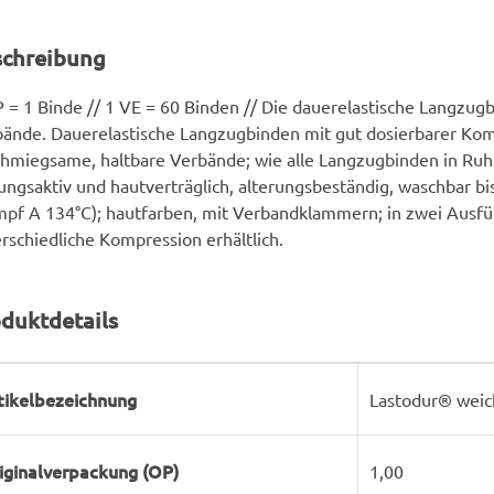
schreibung
 = 1 Binde // 1 VE = 60 Binden // Die dauerelastische Langzugb
ände. Dauerelastische Langzugbinden mit gut dosierbarer Kom
hmiegsame, haltbare Verbände; wie alle Langzugbinden in Ru
ngsaktiv und hautverträglich, alterungsbeständig, waschbar bis 
pf A 134°C); hautfarben, mit Verbandklammern; in zwei Ausf
rschiedliche Kompression erhältlich.
duktdetails
rodukteigenschaft
ert
tikelbezeichnung
Lastodur® weic
iginalverpackung (OP)
1,00