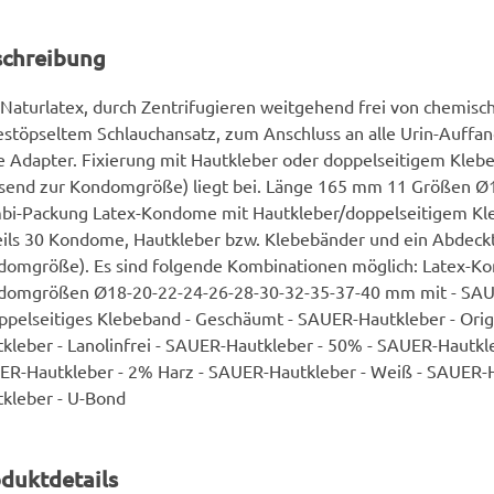
schreibung
Naturlatex, durch Zentrifugieren weitgehend frei von chemisch
stöpseltem Schlauchansatz, zum Anschluss an alle Urin-Auffa
 Adapter. Fixierung mit Hautkleber oder doppelseitigem Kleb
ssend zur Kondomgröße) liegt bei. Länge 165 mm 11 Größen 
bi-Packung Latex-Kondome mit Hautkleber/doppelseitigem Kl
ils 30 Kondome, Hautkleber bzw. Klebebänder und ein Abdeck
omgröße). Es sind folgende Kombinationen möglich: Latex-Ko
domgrößen Ø18-20-22-24-26-28-30-32-35-37-40 mm mit - SAUE
ppelseitiges Klebeband - Geschäumt - SAUER-Hautkleber - Orig
kleber - Lanolinfrei - SAUER-Hautkleber - 50% - SAUER-Hautkl
R-Hautkleber - 2% Harz - SAUER-Hautkleber - Weiß - SAUER-Ha
kleber - U-Bond
duktdetails