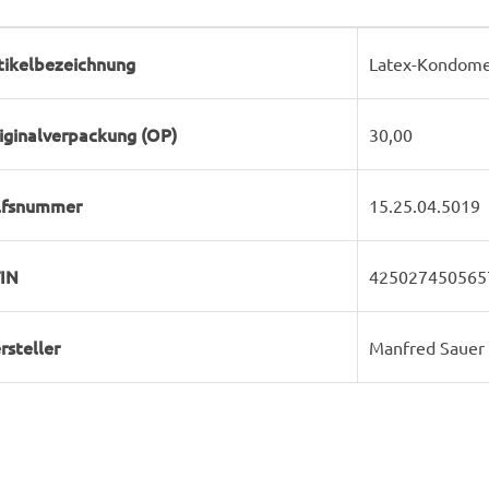
rodukteigenschaft
ert
tikelbezeichnung
Latex-Kondome -
iginalverpackung (OP)
30,00
lfsnummer
15.25.04.5019
IN
425027450565
rsteller
Manfred Saue