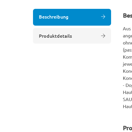
Be
Beschreibung
Aus 
Produktdetails
ange
ohne
(pa
Kom
jewe
Kond
Kon
- Do
Haut
SAUE
Haut
Pro