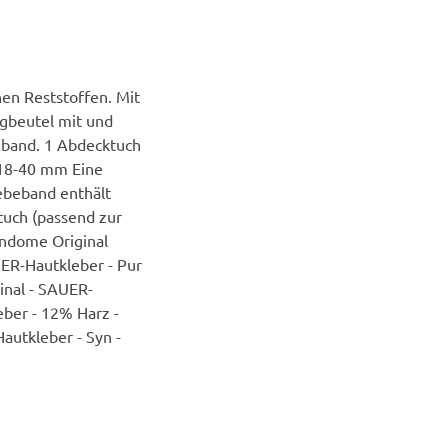
en Reststoffen. Mit
ngbeutel mit und
eband. 1 Abdecktuch
Ø18-40 mm Eine
ebeband enthält
tuch (passend zur
ndome Original
R-Hautkleber - Pur
inal - SAUER-
eber - 12% Harz -
utkleber - Syn -