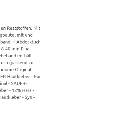
en Reststoffen. Mit
ngbeutel mit und
eband. 1 Abdecktuch
Ø18-40 mm Eine
ebeband enthält
tuch (passend zur
ndome Original
R-Hautkleber - Pur
inal - SAUER-
eber - 12% Harz -
utkleber - Syn -