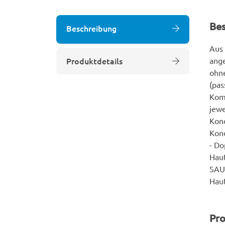
Be
Beschreibung
Aus 
Produktdetails
ange
ohne
(pa
Kom
jewe
Kond
Kon
- Do
Haut
SAUE
Haut
Pro