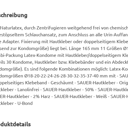
schreibung
Naturlatex, durch Zentrifugieren weitgehend frei von chemisch
stöpseltem Schlauchansatz, zum Anschluss an alle Urin-Auffa
 Adapter. Fixierung mit Hautkleber oder doppelseitigem Kleb
ssend zur Kondomgröße) liegt bei. Länge 165 mm 11 Größen 
bi-Packung Latex-Kondome mit Hautkleber/doppelseitigem Kl
ils 30 Kondome, Hautkleber bzw. Klebebänder und ein Abdeck
omgröße). Es sind folgende Kombinationen möglich: Latex-Ko
domgrößen Ø18-20-22-24-26-28-30-32-35-37-40 mm mit - SAUE
ppelseitiges Klebeband - Geschäumt - SAUER-Hautkleber - Orig
kleber - Lanolinfrei - SAUER-Hautkleber - 50% - SAUER-Hautkl
R-Hautkleber - 2% Harz - SAUER-Hautkleber - Weiß - SAUER-Ha
kleber - U-Bond
duktdetails