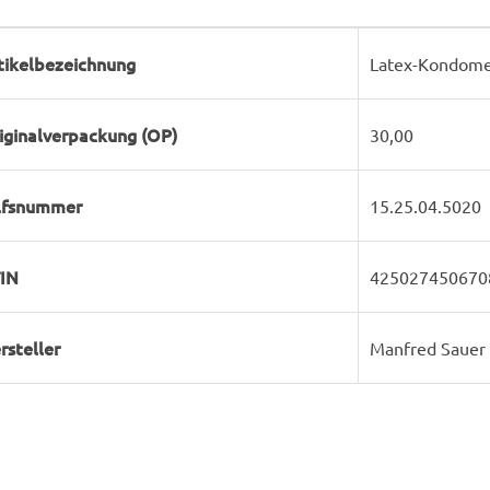
rodukteigenschaft
ert
tikelbezeichnung
Latex-Kondome -
iginalverpackung (OP)
30,00
lfsnummer
15.25.04.5020
IN
425027450670
rsteller
Manfred Saue