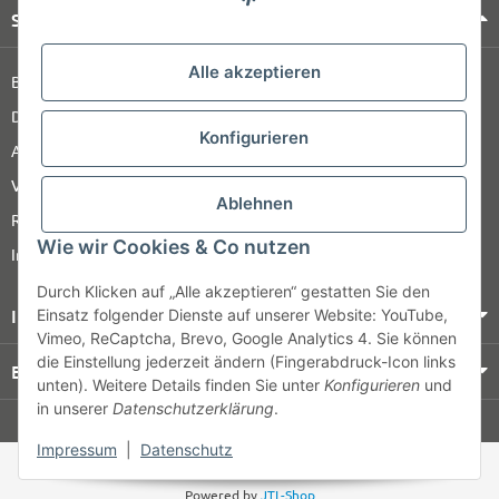
Shop Service
Alle akzeptieren
Barrierefreiheitserklärung
Datenschutz
Konfigurieren
AGB
Versandinformationen
Ablehnen
Retour
Wie wir Cookies & Co nutzen
Impressum
Durch Klicken auf „Alle akzeptieren“ gestatten Sie den
Informationen
Einsatz folgender Dienste auf unserer Website: YouTube,
Vimeo, ReCaptcha, Brevo, Google Analytics 4. Sie können
die Einstellung jederzeit ändern (Fingerabdruck-Icon links
Bezahlung & Versand
unten). Weitere Details finden Sie unter
Konfigurieren
und
in unserer
Datenschutzerklärung
.
© HOZ MEDI WERK
Impressum
|
Datenschutz
* Alle Preise zzgl. gesetzlicher USt., zzgl.
Versand
Powered by
JTL-Shop