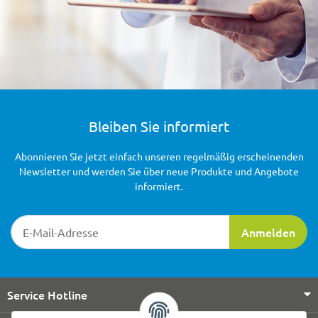
Bleiben Sie informiert
Abonnieren Sie jetzt einfach unseren regelmäßig erscheinenden
Newsletter und werden Sie über neue Produkte und Angebote
informiert.
Newsletter-Registrierung
Anmelden
Service Hotline