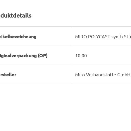
duktdetails
rodukteigenschaft
ert
tikelbezeichnung
MIRO POLYCAST synth.Stü
iginalverpackung (OP)
10,00
rsteller
Miro Verbandstoffe GmbH