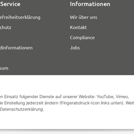
Service
Informationen
efreiheitserklärung
Wir über uns
chutz
Kontakt
Compliance
dinformationen
Jobs
ssum
den Einsatz folgender Dienste auf unserer Website: YouTube, Vimeo,
e Einstellung jederzeit ändern (Fingerabdruck-Icon links unten). Wei
© HOZ MEDI WERK
Datenschutzerklärung
.
* Alle Preise zzgl. gesetzlicher USt., zzgl.
Versand