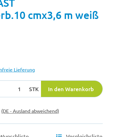
AST
erb.10 cmx3,6 m weiß
freie Lieferung
STK
In den Warenkorb
e
(DE - Ausland abweichend)
Wunschliste
Vergleichsliste