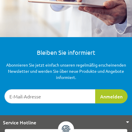
Bleiben Sie informiert
Abonnieren Sie jetzt einfach unseren regelmäßig erscheinenden
Newsletter und werden Sie über neue Produkte und Angebote
informiert.
Newsletter-Registrierung
Anmelden
Service Hotline