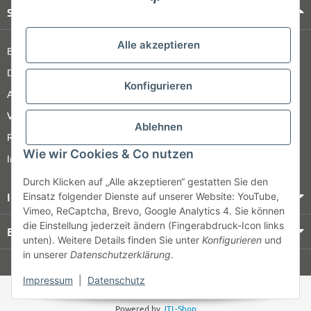
Shop Service
Alle akzeptieren
Barrierefreiheitserklärung
Datenschutz
Konfigurieren
AGB
Versandinformationen
Ablehnen
Retour
Wie wir Cookies & Co nutzen
Impressum
Durch Klicken auf „Alle akzeptieren“ gestatten Sie den
Informationen
Einsatz folgender Dienste auf unserer Website: YouTube,
Vimeo, ReCaptcha, Brevo, Google Analytics 4. Sie können
die Einstellung jederzeit ändern (Fingerabdruck-Icon links
Bezahlung & Versand
unten). Weitere Details finden Sie unter
Konfigurieren
und
in unserer
Datenschutzerklärung
.
© HOZ MEDI WERK
Impressum
|
Datenschutz
* Alle Preise zzgl. gesetzlicher USt., zzgl.
Versand
Powered by
JTL-Shop