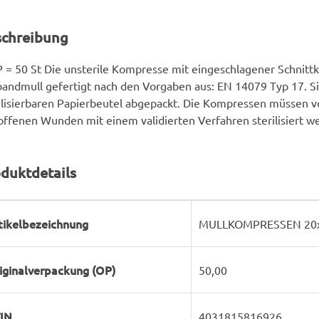
schreibung
 = 50 St Die unsterile Kompresse mit eingeschlagener Schnittk
andmull gefertigt nach den Vorgaben aus: EN 14079 Typ 17. Si
ilisierbaren Papierbeutel abgepackt. Die Kompressen müssen 
offenen Wunden mit einem validierten Verfahren sterilisiert w
duktdetails
rodukteigenschaft
ert
tikelbezeichnung
MULLKOMPRESSEN 20x25
iginalverpackung (OP)
50,00
IN
4031815816926