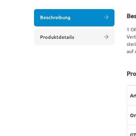
Be
Beschreibung
1 OP
Produktdetails
Verb
ster
auf 
Pro
P
W
Ar
Or
GT