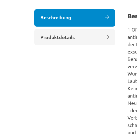
Be
Beschreibung
1 OP
Produktdetails
anti
der 
exsu
Beh
verw
Wund
Laut
Keim
anti
Neui
- de
Verb
sch
und 