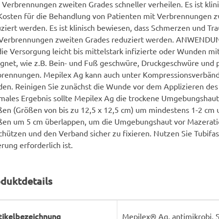
 Verbrennungen zweiten Grades schneller verheilen. Es ist klin
Kosten für die Behandlung von Patienten mit Verbrennungen 
ziert werden. Es ist klinisch bewiesen, dass Schmerzen und Tr
 Verbrennungen zweiten Grades reduziert werden. ANWENDUNG
die Versorgung leicht bis mittelstark infizierte oder Wunden mit
gnet, wie z.B. Bein- und Fuß geschwüre, Druckgeschwüre und p
brennungen. Mepilex Ag kann auch unter Kompressionsverbän
en. Reinigen Sie zunächst die Wunde vor dem Applizieren des 
males Ergebnis sollte Mepilex Ag die trockene Umgebungshaut
en (Größen von bis zu 12,5 x 12,5 cm) um mindestens 1-2 cm 
ßen um 5 cm überlappen, um die Umgebungshaut vor Mazeratio
chützen und den Verband sicher zu fixieren. Nutzen Sie Tubifa
erung erforderlich ist.
duktdetails
rodukteigenschaft
ert
tikelbezeichnung
Mepilex® Ag, antimikrobi.