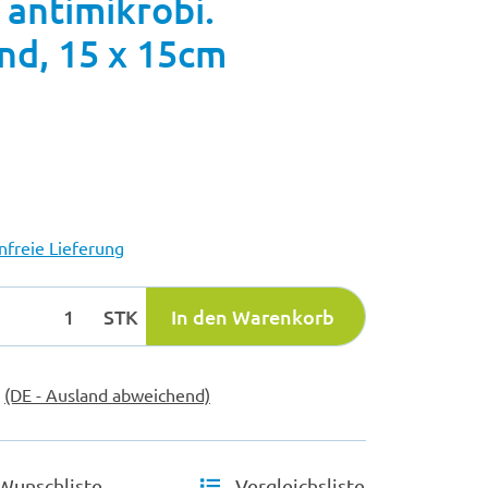
antimikrobi.
d, 15 x 15cm
freie Lieferung
STK
In den Warenkorb
e
(DE - Ausland abweichend)
Wunschliste
Vergleichsliste