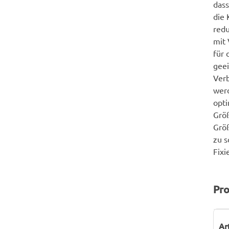
dass
die 
redu
mit
für 
geei
Ver
werd
opti
Größ
Grö
zu s
Fixi
Pro
P
W
Ar