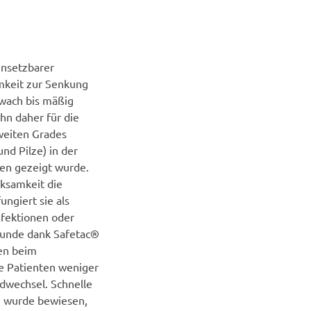
insetzbarer
mkeit zur Senkung
hwach bis mäßig
n daher für die
weiten Grades
d Pilze) in der
gen gezeigt wurde.
rksamkeit die
ngiert sie als
nfektionen oder
 Wunde dank Safetac®
zen beim
e Patienten weniger
wechsel. Schnelle
n wurde bewiesen,