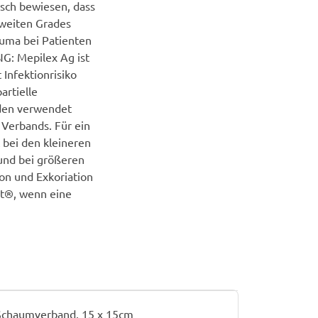
isch bewiesen, dass
zweiten Grades
auma bei Patienten
: Mepilex Ag ist
 Infektionrisiko
artielle
den verwendet
Verbands. Für ein
 bei den kleineren
und bei größeren
n und Exkoriation
st®, wenn eine
 Schaumverband, 15 x 15cm