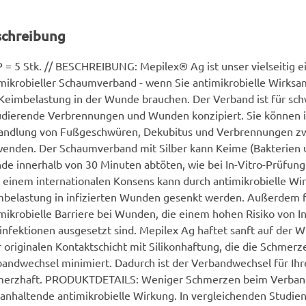
schreibung
 = 5 Stk. // BESCHREIBUNG: Mepilex® Ag ist unser vielseitig e
mikrobieller Schaumverband - wenn Sie antimikrobielle Wirksa
Keimbelastung in der Wunde brauchen. Der Verband ist für sc
dierende Verbrennungen und Wunden konzipiert. Sie können ih
andlung von Fußgeschwüren, Dekubitus und Verbrennungen z
enden. Der Schaumverband mit Silber kann Keime (Bakterien un
e innerhalb von 30 Minuten abtöten, wie bei In-Vitro-Prüfun
 einem internationalen Konsens kann durch antimikrobielle Wi
belastung in infizierten Wunden gesenkt werden. Außerdem fu
mikrobielle Barriere bei Wunden, die einem hohen Risiko von I
nfektionen ausgesetzt sind. Mepilex Ag haftet sanft auf der
r originalen Kontaktschicht mit Silikonhaftung, die die Schmer
andwechsel minimiert. Dadurch ist der Verbandwechsel für Ihr
merzhaft. PRODUKTDETAILS: Weniger Schmerzen beim Verband
anhaltende antimikrobielle Wirkung. In vergleichenden Studie