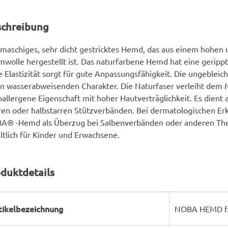
schreibung
maschiges, sehr dicht gestricktes Hemd, das aus einem hohen 
wolle hergestellt ist. Das naturfarbene Hemd hat eine gerippt
 Elastizität sorgt für gute Anpassungsfähigkeit. Die ungeblei
n wasserabweisenden Charakter. Die Naturfaser verleiht dem M
allergene Eigenschaft mit hoher Hautverträglichkeit. Es dient 
ren oder halbstarren Stützverbänden. Bei dermatologischen Er
A® -Hemd als Überzug bei Salbenverbänden oder anderen Th
ltlich für Kinder und Erwachsene.
duktdetails
rodukteigenschaft
ert
tikelbezeichnung
NOBA HEMD f.