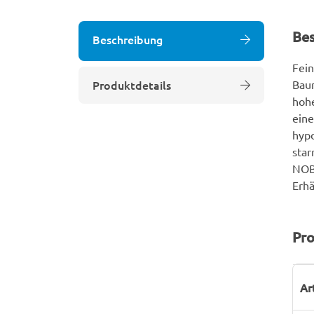
Be
Beschreibung
Fein
Produktdetails
Baum
hohe
eine
hypo
star
NOB
Erhä
Pro
P
W
Ar