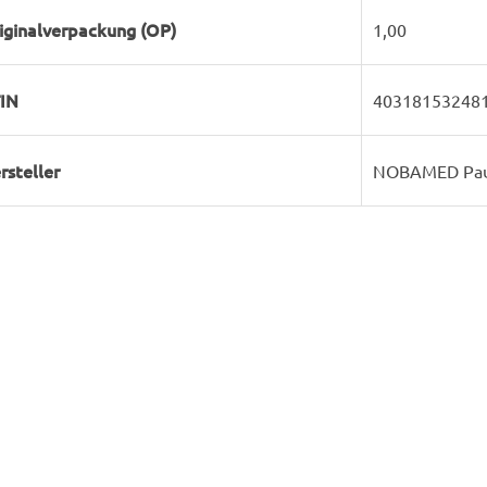
iginalverpackung (OP)
1,00
IN
40318153248
rsteller
NOBAMED Pau