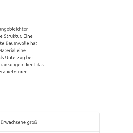
ungebleichter
e Struktur. Eine
chte Baumwolle hat
aterial eine
als Unterzug bei
krankungen dient das
erapieformen.
Erwachsene groß