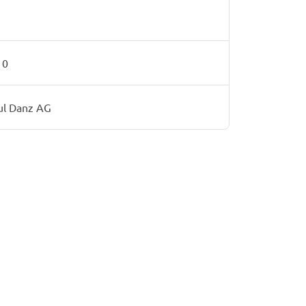
10
l Danz AG