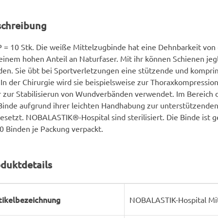
schreibung
 = 10 Stk. Die weiße Mittelzugbinde hat eine Dehnbarkeit von
einem hohen Anteil an Naturfaser. Mit ihr können Schienen jegli
en. Sie übt bei Sportverletzungen eine stützende und kompr
 In der Chirurgie wird sie beispielsweise zur Thoraxkompressio
 zur Stabilisierun von Wundverbänden verwendet. Im Bereich d
Binde aufgrund ihrer leichten Handhabung zur unterstützende
esetzt. NOBALASTIK®-Hospital sind sterilisiert. Die Binde ist 
0 Binden je Packung verpackt.
duktdetails
rodukteigenschaft
ert
tikelbezeichnung
NOBALASTIK-Hospital Mi