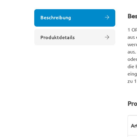
Be
Beschreibung
1 OP
Produktdetails
aus 
werd
aus.
oder
die 
eing
zu 1
Pro
P
W
Ar