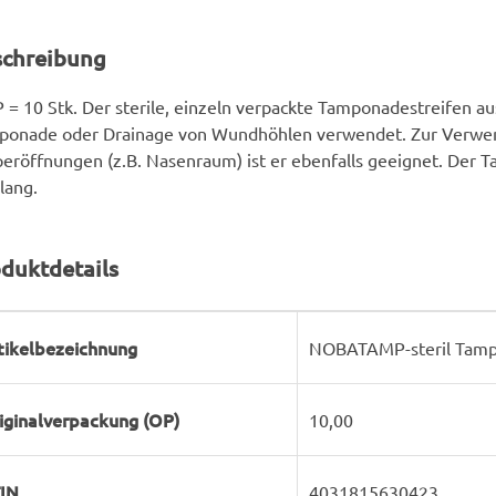
schreibung
 = 10 Stk. Der sterile, einzeln verpackte Tamponadestreifen au
ponade oder Drainage von Wundhöhlen verwendet. Zur Verwen
eröffnungen (z.B. Nasenraum) ist er ebenfalls geeignet. Der T
lang.
duktdetails
rodukteigenschaft
ert
tikelbezeichnung
NOBATAMP-steril Tamp
iginalverpackung (OP)
10,00
IN
4031815630423