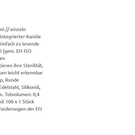
ml // einzeln
t integrierter Kanüle
einfach zu lesende
l (gem. EN ISO
len
eren ihre Sterilität,
sen leicht erkennbar
pp, Runde
delstahl, Silikonöl,
m. Totvolumen: 0,4
t 100 x 1 Stück
Anforderungen der EN