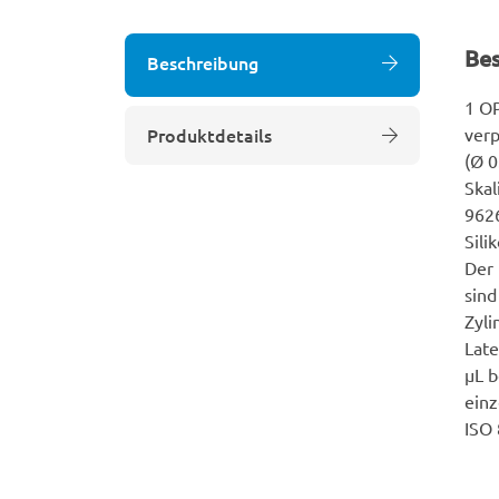
Be
Beschreibung
1 OP
Produktdetails
verp
(Ø 0
Skal
9626
Sili
Der 
sind
Zyli
Late
µL b
einz
ISO