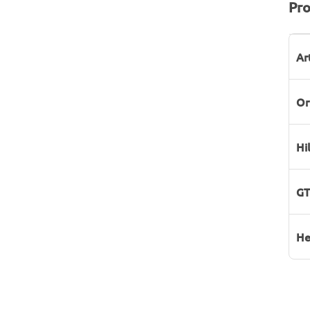
Pro
P
W
Ar
Or
Hi
GT
He