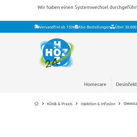
Wir haben einen Systemwechsel durchgeführt. 
Versandfrei ab 150€
Abo-Bestellungen
Über 30.000 
Homecare
Desinfekt
Omnican
Klinik & Praxis
Injektion & Infusion