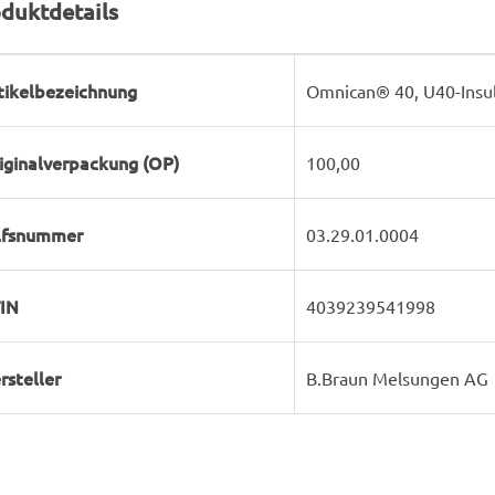
duktdetails
rodukteigenschaft
ert
tikelbezeichnung
Omnican® 40, U40-Insul
iginalverpackung (OP)
100,00
lfsnummer
03.29.01.0004
IN
4039239541998
rsteller
B.Braun Melsungen AG