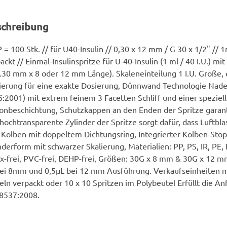
schreibung
 = 100 Stk. // für U40-Insulin // 0,30 x 12 mm / G 30 x 1/2" // 1
ackt // Einmal-Insulinspritze für U-40-Insulin (1 ml / 40 I.U.) mi
.30 mm x 8 oder 12 mm Länge). Skaleneinteilung 1 I.U. Große, 
ierung für eine exakte Dosierung, Dünnwand Technologie Nade
:2001) mit extrem feinem 3 Facetten Schliff und einer speziel
konbeschichtung, Schutzkappen an den Enden der Spritze garanti
hochtransparente Zylinder der Spritze sorgt dafür, dass Luftbla
 Kolben mit doppeltem Dichtungsring, Integrierter Kolben-Sto
nderform mit schwarzer Skalierung, Materialien: PP, PS, IR, PE, E
x-frei, PVC-frei, DEHP-frei, Größen: 30G x 8 mm & 30G x 12 m
ei 8mm und 0,5µL bei 12 mm Ausführung. Verkaufseinheiten mi
eln verpackt oder 10 x 10 Spritzen im Polybeutel Erfüllt die 
 8537:2008.