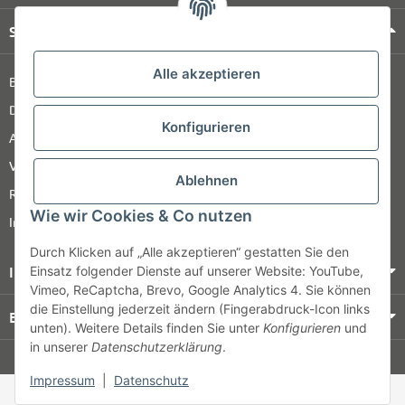
Shop Service
Alle akzeptieren
Barrierefreiheitserklärung
Datenschutz
Konfigurieren
AGB
Versandinformationen
Ablehnen
Retour
Wie wir Cookies & Co nutzen
Impressum
Durch Klicken auf „Alle akzeptieren“ gestatten Sie den
Informationen
Einsatz folgender Dienste auf unserer Website: YouTube,
Vimeo, ReCaptcha, Brevo, Google Analytics 4. Sie können
die Einstellung jederzeit ändern (Fingerabdruck-Icon links
Bezahlung & Versand
unten). Weitere Details finden Sie unter
Konfigurieren
und
in unserer
Datenschutzerklärung
.
© HOZ MEDI WERK
Impressum
|
Datenschutz
* Alle Preise zzgl. gesetzlicher USt., zzgl.
Versand