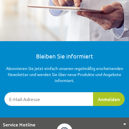
Bleiben Sie informiert
Abonnieren Sie jetzt einfach unseren regelmäßig erscheinenden
Newsletter und werden Sie über neue Produkte und Angebote
informiert.
Newsletter-Registrierung
Anmelden
Service Hotline