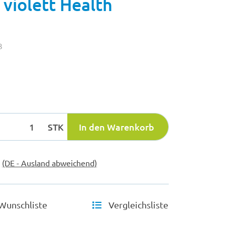
violett Health
3
STK
In den Warenkorb
e
(DE - Ausland abweichend)
Wunschliste
Vergleichsliste