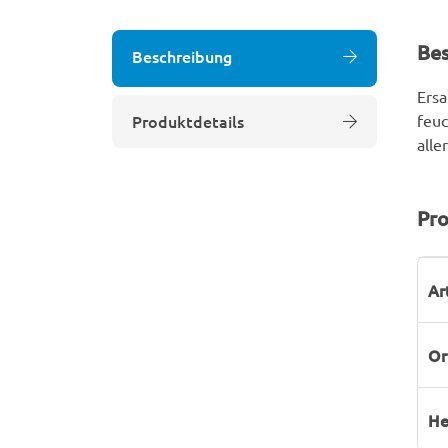
Be
Beschreibung
Ersa
Produktdetails
feuc
alle
Pro
P
W
Ar
Or
He