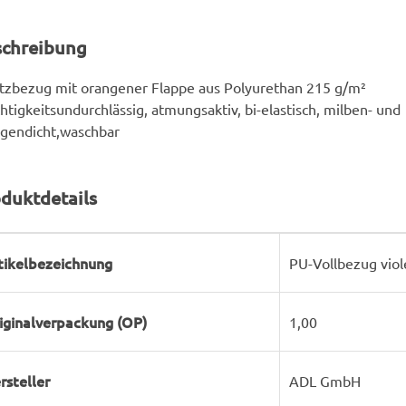
schreibung
tzbezug mit orangener Flappe aus Polyurethan 215 g/m²
htigkeitsundurchlässig, atmungsaktiv, bi-elastisch, milben- und
rgendicht,waschbar
duktdetails
rodukteigenschaft
ert
tikelbezeichnung
PU-Vollbezug viol
iginalverpackung (OP)
1,00
rsteller
ADL GmbH