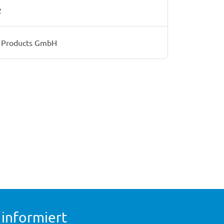
2
l Products GmbH
 informiert