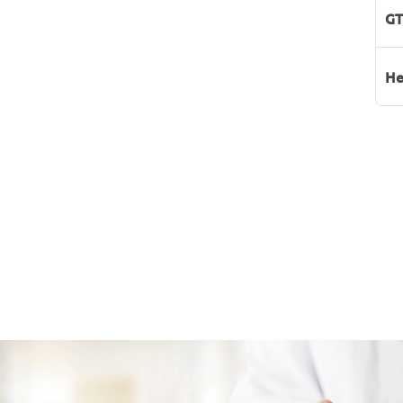
GT
He