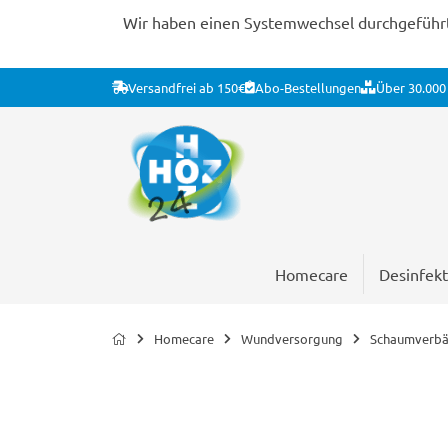
Wir haben einen Systemwechsel durchgeführt. 
Versandfrei ab 150€
Abo-Bestellungen
Über 30.000 
Homecare
Desinfekt
Homecare
Wundversorgung
Schaumverb