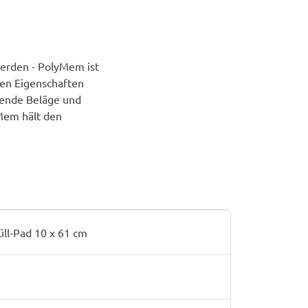
erden - PolyMem ist
ren Eigenschaften
rende Beläge und
Mem hält den
ll-Pad 10 x 61 cm