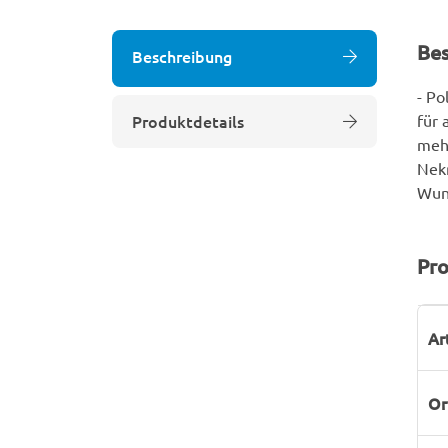
Be
Beschreibung
- P
Produktdetails
für 
meh
Nekr
Wun
Pro
P
W
Ar
Or