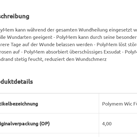
schreibung
olyMem kann während der gesamten Wundheilung eingesetzt w
alle Wundarten geeigent - PolyMem kann durch seine besonde
rere Tage auf der Wunde belassen werden - PolyMem löst stö
osen auf - PolyMem absorbiert überschüssiges Exsudat - Poly
drand stetig feucht, reduziert den Wundschmerz
duktdetails
rodukteigenschaft
ert
tikelbezeichnung
Polymem Wic Fü
iginalverpackung (OP)
4,00