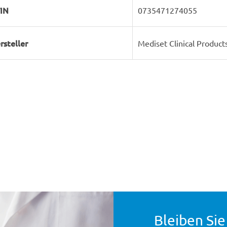
IN
0735471274055
rsteller
Mediset Clinical Produc
Bleiben Sie