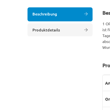
Be
Beschreibung
1 O
Produktdetails
ist 
Tage
abso
Wun
Pro
P
W
Ar
Or