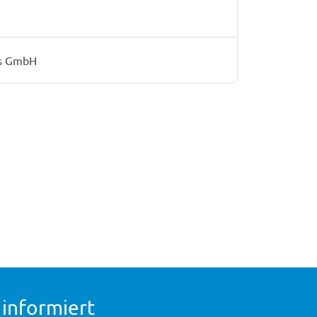
ts GmbH
 informiert