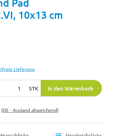
d Pad
x.VI, 10x13 cm
freie Lieferung
STK
In den Warenkorb
e
(DE - Ausland abweichend)
Wunschliste
Vergleichsliste