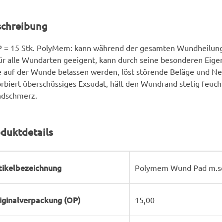
schreibung
P = 15 Stk. PolyMem: kann während der gesamten Wundheilung
für alle Wundarten geeigent, kann durch seine besonderen Eig
 auf der Wunde belassen werden, löst störende Beläge und Ne
rbiert überschüssiges Exsudat, hält den Wundrand stetig feuch
dschmerz.
duktdetails
rodukteigenschaft
ert
tikelbezeichnung
Polymem Wund Pad m.sel
iginalverpackung (OP)
15,00