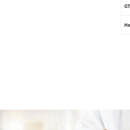
GT
He