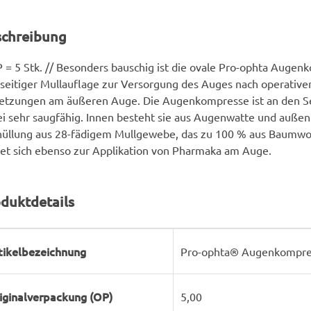
schreibung
 = 5 Stk. // Besonders bauschig ist die ovale Pro-ophta Augen
seitiger Mullauflage zur Versorgung des Auges nach operativen
etzungen am äußeren Auge. Die Augenkompresse ist an den Se
i sehr saugfähig. Innen besteht sie aus Augenwatte und außen 
llung aus 28-fädigem Mullgewebe, das zu 100 % aus Baumwoll
et sich ebenso zur Applikation von Pharmaka am Auge.
duktdetails
rodukteigenschaft
ert
tikelbezeichnung
Pro-ophta® Augenkompress
iginalverpackung (OP)
5,00