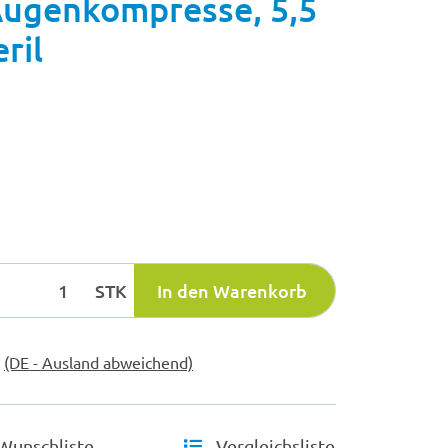
ugenkompresse, 5,5
ril
STK
In den Warenkorb
e
(DE - Ausland abweichend)
Wunschliste
Vergleichsliste