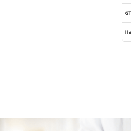
GT
He