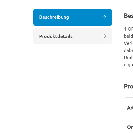
Be
Beschreibung
1 OP
Produktdetails
beid
Verl
dabe
Umhü
eign
Pro
P
W
Ar
Or