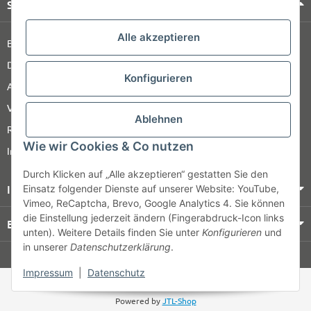
Shop Service
Alle akzeptieren
Barrierefreiheitserklärung
Datenschutz
Konfigurieren
AGB
Versandinformationen
Ablehnen
Retour
Wie wir Cookies & Co nutzen
Impressum
Durch Klicken auf „Alle akzeptieren“ gestatten Sie den
Informationen
Einsatz folgender Dienste auf unserer Website: YouTube,
Vimeo, ReCaptcha, Brevo, Google Analytics 4. Sie können
die Einstellung jederzeit ändern (Fingerabdruck-Icon links
Bezahlung & Versand
unten). Weitere Details finden Sie unter
Konfigurieren
und
in unserer
Datenschutzerklärung
.
© HOZ MEDI WERK
Impressum
|
Datenschutz
* Alle Preise zzgl. gesetzlicher USt., zzgl.
Versand
Powered by
JTL-Shop