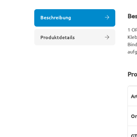
Be
Beschreibung
1 OP
Produktdetails
Kleb
Bind
aufg
Pro
P
W
Ar
Or
GT