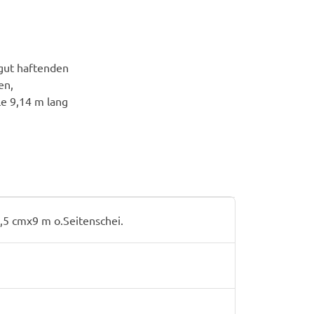
 gut haftenden
en,
le 9,14 m lang
,5 cmx9 m o.Seitenschei.