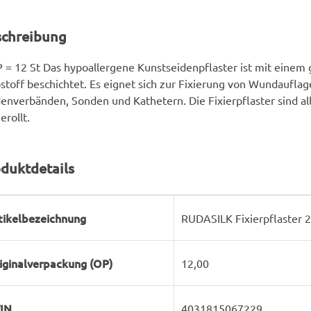
schreibung
 = 12 St Das hypoallergene Kunstseidenpflaster ist mit einem
stoff beschichtet. Es eignet sich zur Fixierung von Wundauflag
enverbänden, Sonden und Kathetern. Die Fixierpflaster sind al
erollt.
duktdetails
rodukteigenschaft
ert
tikelbezeichnung
RUDASILK Fixierpflaster 2
iginalverpackung (OP)
12,00
IN
4031815067229