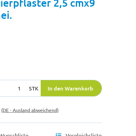
ierpflaster 2,5 cmx9
ei.
STK
In den Warenkorb
e
(DE - Ausland abweichend)
Wunschliste
Vergleichsliste