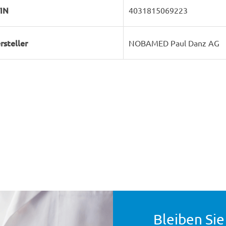
IN
4031815069223
rsteller
NOBAMED Paul Danz AG
Bleiben Sie