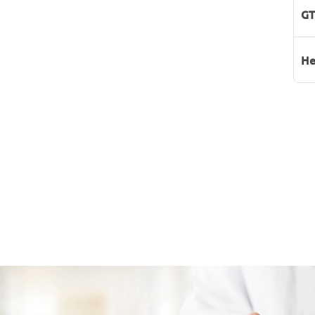
GT
He