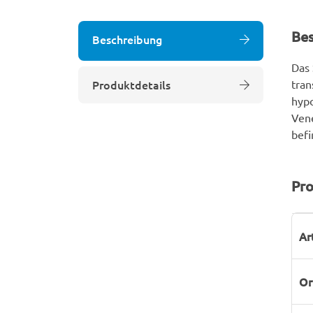
Be
Beschreibung
Das 
Produktdetails
tran
hypo
Vene
befi
Pro
P
W
Ar
Or