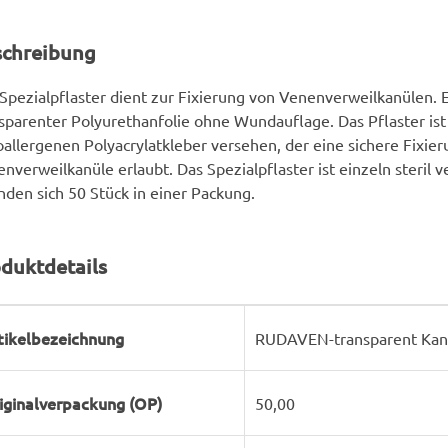
schreibung
Spezialpflaster dient zur Fixierung von Venenverweilkanülen. 
sparenter Polyurethanfolie ohne Wundauflage. Das Pflaster is
allergenen Polyacrylatkleber versehen, der eine sichere Fixier
nverweilkanüle erlaubt. Das Spezialpflaster ist einzeln steril 
nden sich 50 Stück in einer Packung.
duktdetails
rodukteigenschaft
ert
tikelbezeichnung
RUDAVEN-transparent Kanül
iginalverpackung (OP)
50,00