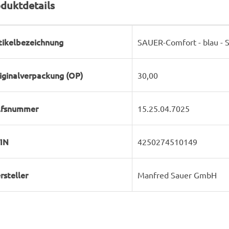
duktdetails
rodukteigenschaft
ert
tikelbezeichnung
SAUER-Comfort - blau - 
iginalverpackung (OP)
30,00
lfsnummer
15.25.04.7025
IN
4250274510149
rsteller
Manfred Sauer GmbH