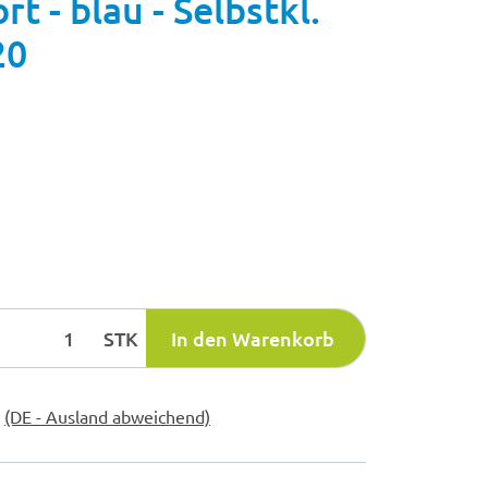
 - blau - Selbstkl.
20
STK
In den Warenkorb
e
(DE - Ausland abweichend)