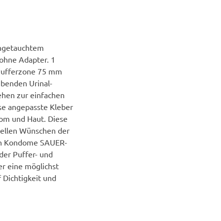
angetauchtem
 ohne Adapter. 1
 Pufferzone 75 mm
benden Urinal-
hen zur einfachen
se angepasste Kleber
om und Haut. Diese
uellen Wünschen der
en Kondome SAUER-
der Puffer- und
r eine möglichst
 Dichtigkeit und