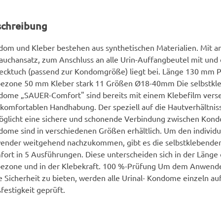
schreibung
om und Kleber bestehen aus synthetischen Materialien. Mit 
auchansatz, zum Anschluss an alle Urin-Auffangbeutel mit und
ecktuch (passend zur Kondomgröße) liegt bei. Länge 130 mm
bezone 50 mm Kleber stark 11 Größen Ø18-40mm Die selbstkle
ome „SAUER-Comfort" sind bereits mit einem Klebefilm verse
komfortablen Handhabung. Der speziell auf die Hautverhältnis
glicht eine sichere und schonende Verbindung zwischen Kond
ome sind in verschiedenen Größen erhältlich. Um den individ
ender weitgehend nachzukommen, gibt es die selbstklebend
ort in 5 Ausführungen. Diese unterscheiden sich in der Länge 
bezone und in der Klebekraft. 100 %-Prüfung Um dem Anwende
 Sicherheit zu bieten, werden alle Urinal- Kondome einzeln auf
festigkeit geprüft.