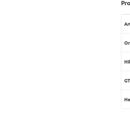
Pro
P
W
Ar
Or
Hi
GT
He