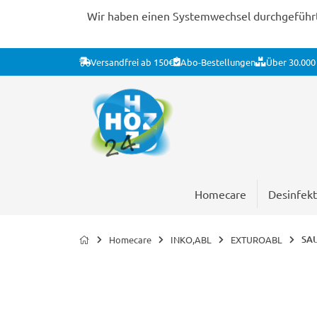
Wir haben einen Systemwechsel durchgeführt. 
Versandfrei ab 150€
Abo-Bestellungen
Über 30.000 
Homecare
Desinfekt
SAU
Homecare
INKO,ABL
EXTUROABL