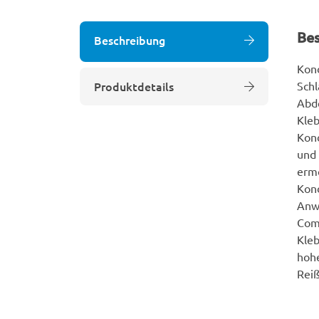
Be
Beschreibung
Kond
Produktdetails
Schl
Abd
Kle
Kond
und 
ermö
Kond
Anw
Comf
Kle
hohe
Reiß