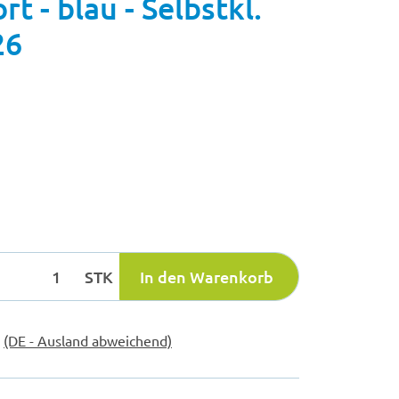
 - blau - Selbstkl.
26
STK
In den Warenkorb
e
(DE - Ausland abweichend)