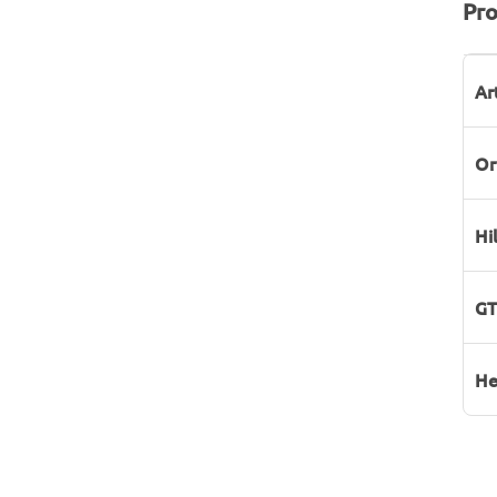
Pro
P
W
Ar
Or
Hi
GT
He