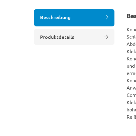
Be
Beschreibung
Kond
Produktdetails
Schl
Abd
Kle
Kond
und 
ermö
Kond
Anw
Comf
Kle
hohe
Reiß