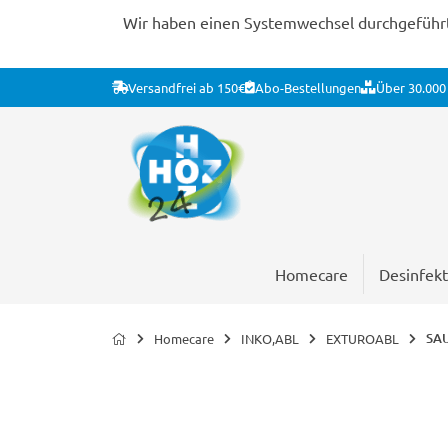
Wir haben einen Systemwechsel durchgeführt. 
Versandfrei ab 150€
Abo-Bestellungen
Über 30.000 
Homecare
Desinfekt
SAU
Homecare
INKO,ABL
EXTUROABL