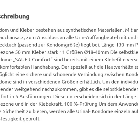
schreibung
om und Kleber bestehen aus synthetischen Materialien. Mit 
auchansatz, zum Anschluss an alle Urin-Auffangbeutel mit und
ecktuch (passend zur Kondomgröße) liegt bei. Länge 130 mm
bezone 50 mm Kleber stark 11 Größen Ø18-40mm Die selbstkle
ome „SAUER-Comfort" sind bereits mit einem Klebefilm verse
komfortablen Handhabung. Der speziell auf die Hautverhältnis
glicht eine sichere und schonende Verbindung zwischen Kond
ome sind in verschiedenen Größen erhältlich. Um den individ
ender weitgehend nachzukommen, gibt es die selbstklebend
ort in 5 Ausführungen. Diese unterscheiden sich in der Länge 
bezone und in der Klebekraft. 100 %-Prüfung Um dem Anwende
 Sicherheit zu bieten, werden alle Urinal- Kondome einzeln auf
festigkeit geprüft.