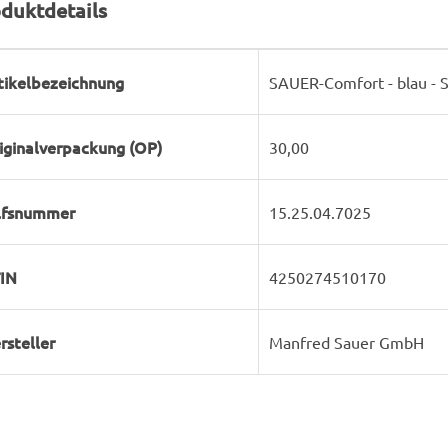
duktdetails
rodukteigenschaft
ert
tikelbezeichnung
SAUER-Comfort - blau - 
iginalverpackung (OP)
30,00
lfsnummer
15.25.04.7025
IN
4250274510170
rsteller
Manfred Sauer GmbH