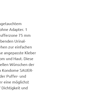
angetauchtem
 ohne Adapter. 1
 Pufferzone 75 mm
benden Urinal-
hen zur einfachen
se angepasste Kleber
om und Haut. Diese
uellen Wünschen der
en Kondome SAUER-
der Puffer- und
r eine möglichst
 Dichtigkeit und