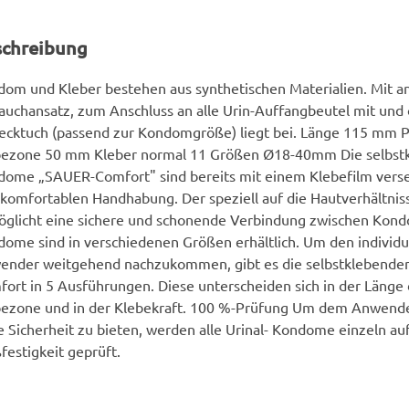
schreibung
om und Kleber bestehen aus synthetischen Materialien. Mit 
auchansatz, zum Anschluss an alle Urin-Auffangbeutel mit und
ecktuch (passend zur Kondomgröße) liegt bei. Länge 115 mm
bezone 50 mm Kleber normal 11 Größen Ø18-40mm Die selbstk
ome „SAUER-Comfort" sind bereits mit einem Klebefilm verse
komfortablen Handhabung. Der speziell auf die Hautverhältnis
glicht eine sichere und schonende Verbindung zwischen Kond
ome sind in verschiedenen Größen erhältlich. Um den individ
ender weitgehend nachzukommen, gibt es die selbstklebend
ort in 5 Ausführungen. Diese unterscheiden sich in der Länge 
bezone und in der Klebekraft. 100 %-Prüfung Um dem Anwende
 Sicherheit zu bieten, werden alle Urinal- Kondome einzeln auf
festigkeit geprüft.