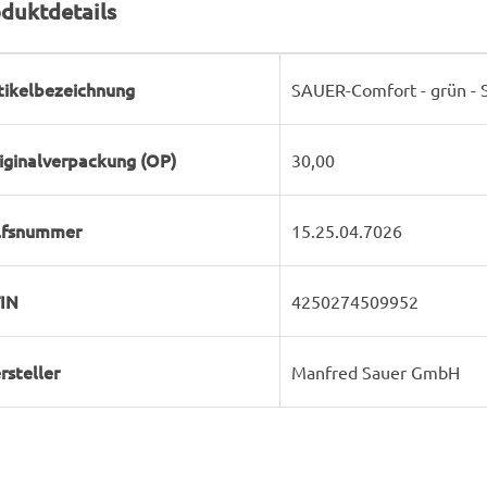
duktdetails
rodukteigenschaft
ert
tikelbezeichnung
SAUER-Comfort - grün - 
iginalverpackung (OP)
30,00
lfsnummer
15.25.04.7026
IN
4250274509952
rsteller
Manfred Sauer GmbH