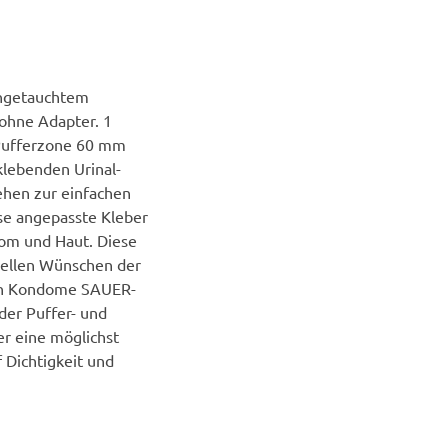
angetauchtem
 ohne Adapter. 1
 Pufferzone 60 mm
lebenden Urinal-
hen zur einfachen
se angepasste Kleber
om und Haut. Diese
uellen Wünschen der
en Kondome SAUER-
der Puffer- und
r eine möglichst
 Dichtigkeit und