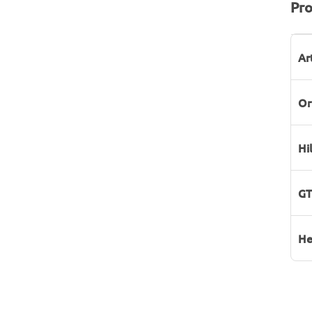
Pro
P
W
Ar
Or
Hi
GT
He