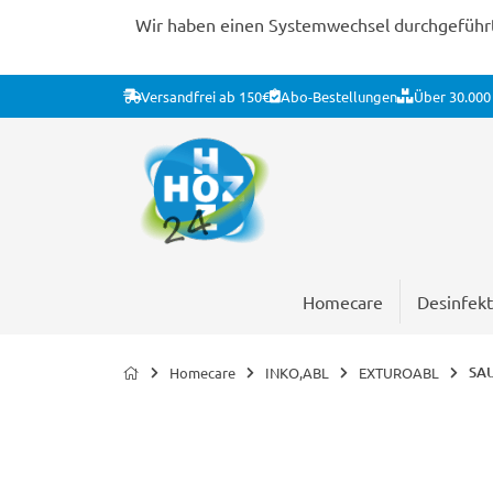
Wir haben einen Systemwechsel durchgeführt. 
Versandfrei ab 150€
Abo-Bestellungen
Über 30.000 
Homecare
Desinfekt
SAU
Homecare
INKO,ABL
EXTUROABL