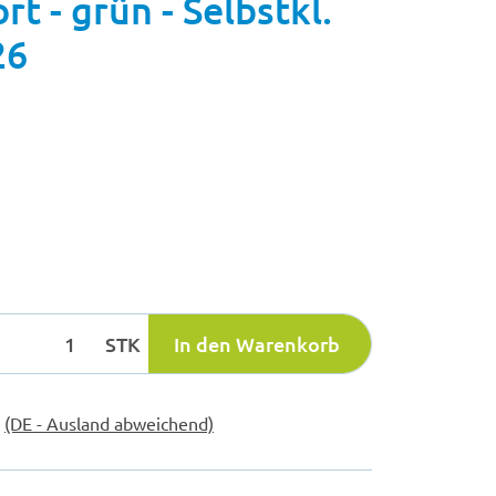
 - grün - Selbstkl.
26
STK
In den Warenkorb
e
(DE - Ausland abweichend)