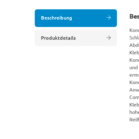
Be
Beschreibung
Kond
Produktdetails
Schl
Abd
Kle
Kond
und 
ermö
Kond
Anw
Comf
Kle
hohe
Reiß