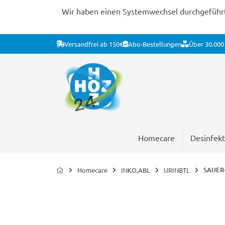
Wir haben einen Systemwechsel durchgeführt. 
Versandfrei ab 150€
Abo-Bestellungen
Über 30.000 
Homecare
Desinfekt
SAUER-R
Homecare
INKO,ABL
URINBTL