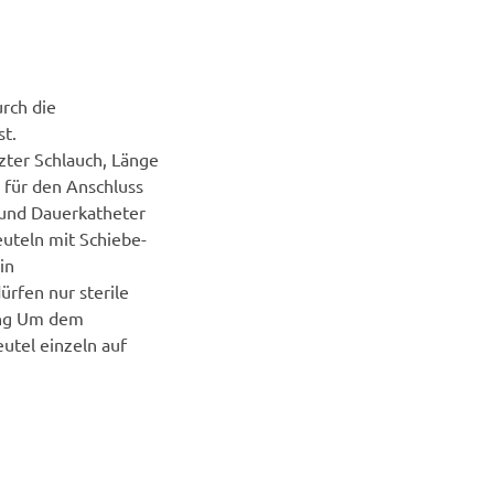
urch die
st.
tzter Schlauch, Länge
g für den Anschluss
 und Dauerkatheter
uteln mit Schiebe-
in
rfen nur sterile
ung Um dem
utel einzeln auf