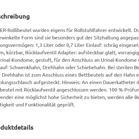
schreibung
R-Rollibeutel wurden eigens für Rollstuhlfahrer entwickelt. D
winkelte Form sind sie besonders gut der Sitzhaltung angepas
ungsvermögen: 1,3 Liter oder 0,7 Liter Einlauf: schräg eingese
m, kürzbar, Rücklaufventil Adapter: aufsteckbar glatt, vorrangi
rinal-Kondome, gestuft, für den Anschluss an Urinal-Kondome
auf: Schwenkhahn, Drehhahn oder Schiebehahn. Bei sterilen Be
 Drehhahn ist zum Anschluss eines Bettbeutels auf den Hahn e
lungsschlauch aufgesteckt. Hinweis: An einen Dauerkatheter dü
beutel mit Rücklaufventil angeschlossen werden. 100 %-Prüf
nder eine möglichst hohe Sicherheit zu bieten, werden alle Be
tigkeit und Funktionalität geprüft.
duktdetails