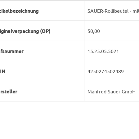
rodukteigenschaft
ert
tikelbezeichnung
SAUER-Rollibeutel - mi
iginalverpackung (OP)
50,00
lfsnummer
15.25.05.5021
IN
4250274502489
rsteller
Manfred Sauer GmbH