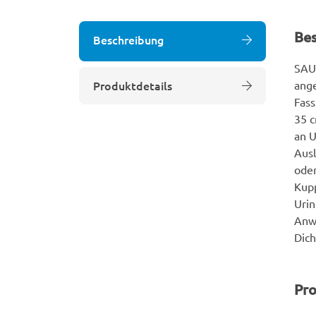
Be
Beschreibung
SAUE
Produktdetails
ange
Fass
35 c
an U
Ausl
oder
Kupp
Urin
Anwe
Dich
Pro