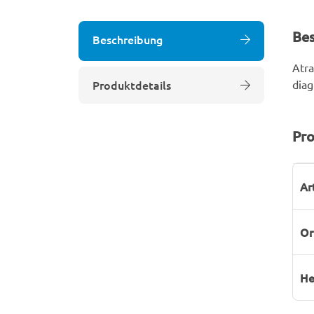
Be
Beschreibung
Atra
Produktdetails
diag
Pro
P
W
Ar
Or
He