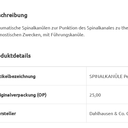
schreibung
umatische Spinalkanülen zur Punktion des Spinalkanales zu th
nostischen Zwecken, mit Führungskanüle.
duktdetails
rodukteigenschaft
ert
tikelbezeichnung
SPINALKANÜLE Pen
iginalverpackung (OP)
25,00
rsteller
Dahlhausen & Co.