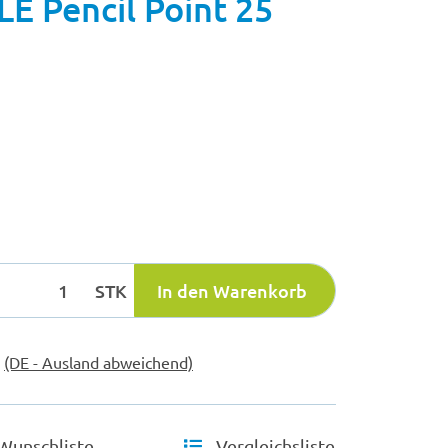
 Pencil Point 25
STK
In den Warenkorb
e
(DE - Ausland abweichend)
Wunschliste
Vergleichsliste