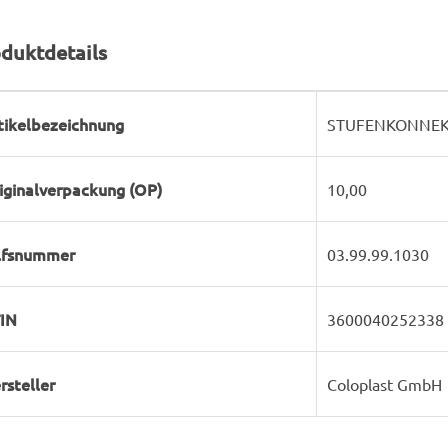
duktdetails
rodukteigenschaft
ert
tikelbezeichnung
STUFENKONNEKT
iginalverpackung (OP)
10,00
lfsnummer
03.99.99.1030
IN
3600040252338
rsteller
Coloplast GmbH