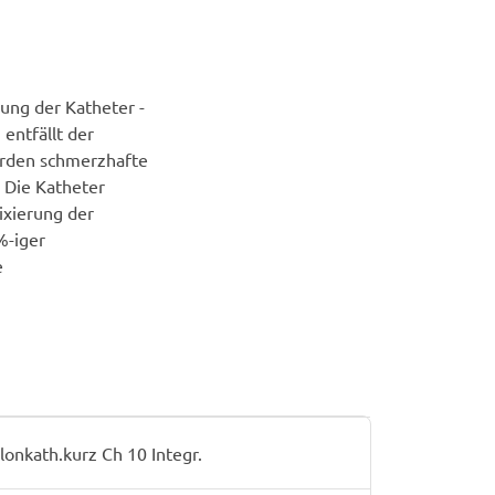
lung der Katheter -
 entfällt der
erden schmerzhafte
 Die Katheter
ixierung der
%-iger
e
onkath.kurz Ch 10 Integr.