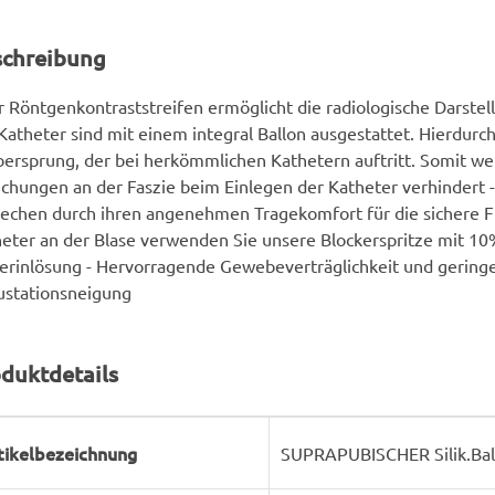
schreibung
r Röntgenkontraststreifen ermöglicht die radiologische Darstel
Katheter sind mit einem integral Ballon ausgestattet. Hierdurch
bersprung, der bei herkömmlichen Kathetern auftritt. Somit w
chungen an der Faszie beim Einlegen der Katheter verhindert -
echen durch ihren angenehmen Tragekomfort für die sichere F
eter an der Blase verwenden Sie unsere Blockerspritze mit 10
erinlösung - Hervorragende Gewebeverträglichkeit und gering
ustationsneigung
duktdetails
rodukteigenschaft
ert
tikelbezeichnung
SUPRAPUBISCHER Silik.Ball