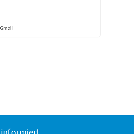
e GmbH
 informiert