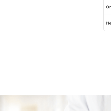
Or
He