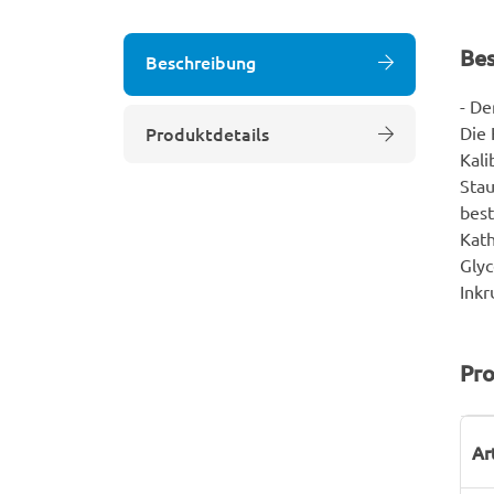
Be
Beschreibung
- De
Produktdetails
Die 
Kali
Stau
best
Kath
Glyc
Inkr
Pro
P
W
Ar