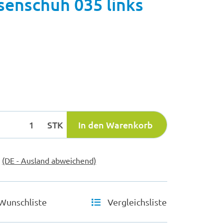
enschuh 035 links
STK
In den Warenkorb
e
(DE - Ausland abweichend)
Wunschliste
Vergleichsliste