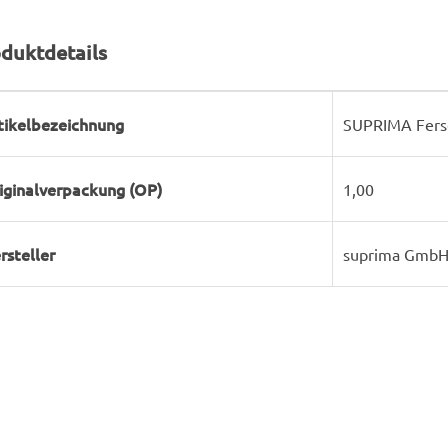
duktdetails
rodukteigenschaft
ert
tikelbezeichnung
SUPRIMA Ferse
iginalverpackung (OP)
1,00
rsteller
suprima Gmb