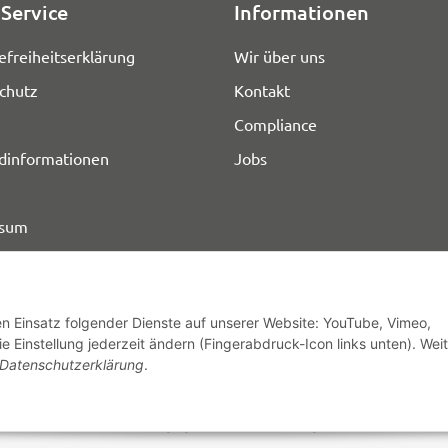
Service
Informationen
efreiheitserklärung
Wir über uns
chutz
Kontakt
Compliance
dinformationen
Jobs
ssum
den Einsatz folgender Dienste auf unserer Website: YouTube, Vimeo,
e Einstellung jederzeit ändern (Fingerabdruck-Icon links unten). Wei
© HOZ MEDI WERK
Datenschutzerklärung
.
* Alle Preise zzgl. gesetzlicher USt., zzgl.
Versand