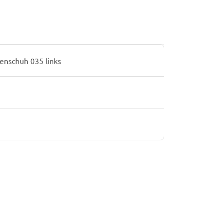
nschuh 035 links
H