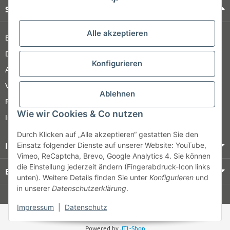
Shop Service
Alle akzeptieren
Barrierefreiheitserklärung
Datenschutz
Konfigurieren
AGB
Versandinformationen
Ablehnen
Retour
Wie wir Cookies & Co nutzen
Impressum
Durch Klicken auf „Alle akzeptieren“ gestatten Sie den
Informationen
Einsatz folgender Dienste auf unserer Website: YouTube,
Vimeo, ReCaptcha, Brevo, Google Analytics 4. Sie können
die Einstellung jederzeit ändern (Fingerabdruck-Icon links
Bezahlung & Versand
unten). Weitere Details finden Sie unter
Konfigurieren
und
in unserer
Datenschutzerklärung
.
© HOZ MEDI WERK
Impressum
|
Datenschutz
* Alle Preise zzgl. gesetzlicher USt., zzgl.
Versand
Powered by
JTL-Shop