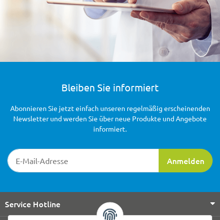
Bleiben Sie informiert
Abonnieren Sie jetzt einfach unseren regelmäßig erscheinenden
Newsletter und werden Sie über neue Produkte und Angebote
informiert.
Newsletter-Registrierung
Anmelden
Service Hotline