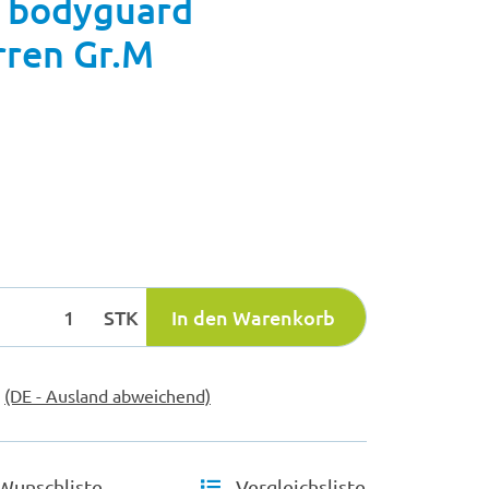
 bodyguard
rren Gr.M
STK
In den Warenkorb
e
(DE - Ausland abweichend)
Wunschliste
Vergleichsliste