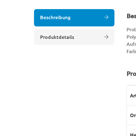
Be
Beschreibung
Prot
Produktdetails
Poly
Aufn
Farb
Pro
P
W
Ar
Or
He