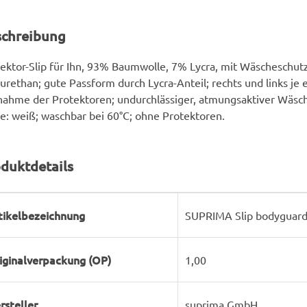
schreibung
ektor-Slip für Ihn, 93% Baumwolle, 7% Lycra, mit Wäscheschu
urethan; gute Passform durch Lycra-Anteil; rechts und links je 
ahme der Protektoren; undurchlässiger, atmungsaktiver Wäsc
e: weiß; waschbar bei 60°C; ohne Protektoren.
duktdetails
rodukteigenschaft
ert
tikelbezeichnung
SUPRIMA Slip bodyguard
iginalverpackung (OP)
1,00
rsteller
suprima GmbH