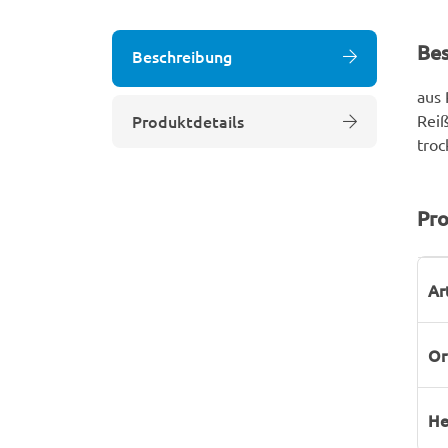
Be
Beschreibung
aus
Produktdetails
Reiß
troc
Pro
P
W
Ar
Or
He