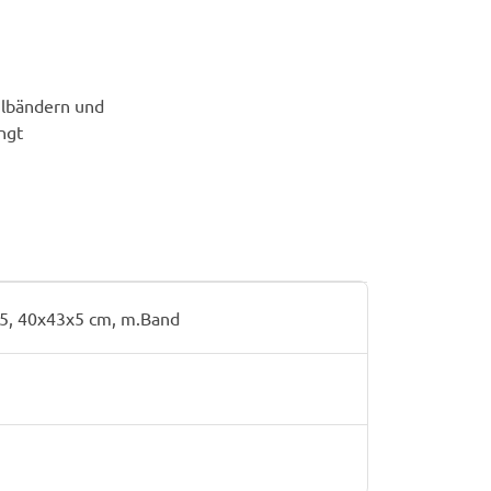
hlbändern und
ngt
35, 40x43x5 cm, m.Band