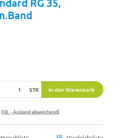
andard RG 35,
m.Band
STK
In den Warenkorb
e
(DE - Ausland abweichend)
Wunschliste
Vergleichsliste