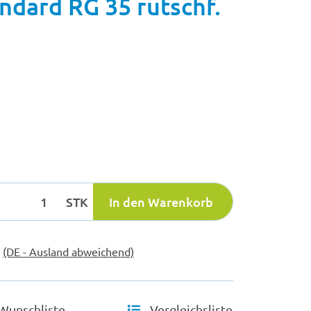
andard RG 35 rutschf.
STK
In den Warenkorb
e
(DE - Ausland abweichend)
Wunschliste
Vergleichsliste