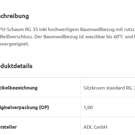
schreibung
PU-Schaum RG 35 inkl hochwertigem Baumwollbezug mit rutsch
Reißverschluss. Der Baumwollbezug ist waschbar bis 60°C und 
knergeeignet.
duktdetails
rodukteigenschaft
ert
tikelbezeichnung
Sitzkissen standard RG 
iginalverpackung (OP)
1,00
rsteller
ADL GmbH