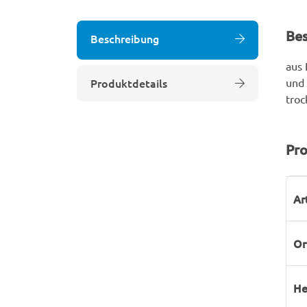
Be
Beschreibung
aus 
Produktdetails
und 
troc
Pro
P
W
Ar
Or
He