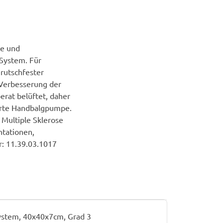
xe und
-System. Für
rutschfester
 Verbesserung der
rat belüftet, daher
ferte Handbalgpumpe.
 Multiple Sklerose
ntationen,
: 11.39.03.1017
ystem, 40x40x7cm, Grad 3