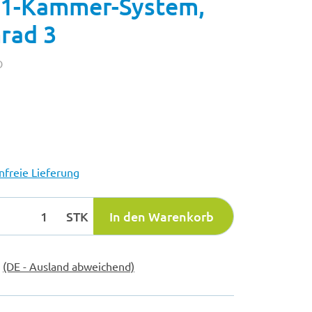
, 1-Kammer-System,
rad 3
O
freie Lieferung
STK
In den Warenkorb
e
(DE - Ausland abweichend)