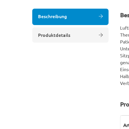
Be
Beschreibung
Luft
Produktdetails
Ther
Pati
Unte
Sitz
gena
Eins
Halb
Ver
Pro
P
W
Ar