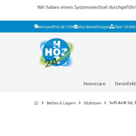
Wir haben einen Systemwechsel durchgeführt. 
Versandfrei ab 150€
Abo-Bestellungen
Über 30.000 
Homecare
Desinfekt
Soft Air® Sit,
Betten & Lagern
Sitzkissen