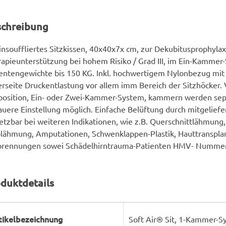
schreibung
insouffliertes Sitzkissen, 40x40x7x cm, zur Dekubitusprophyla
apieunterstützung bei hohem Risiko / Grad III, im Ein-Kammer
entengewichte bis 150 KG. Inkl. hochwertigem Nylonbezug mit 
rseite Druckentlastung vor allem imm Bereich der Sitzhöcker.
position, Ein- oder Zwei-Kammer-System, kammern werden sepe
uere Einstellung möglich. Einfache Belüftung durch mitgelie
etzbar bei weiteren Indikationen, wie z.B. Querschnittlähmung,
lähmung, Amputationen, Schwenklappen-Plastik, Hauttranspla
brennungen sowei Schädelhirntrauma-Patienten HMV- Nummer
duktdetails
rodukteigenschaft
ert
tikelbezeichnung
Soft Air® Sit, 1-Kammer-S