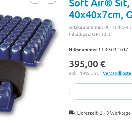
Soft Air® Sit
40x40x7cm, G
Artikelnummer:
00110482-F
Inhalt pro OP:
1,00
Hilfsnummer
11.39.03.1017
395,00 €
exkl. 19% USt. ,
Versandkosten
Lieferzeit:
2 - 3 Werktag