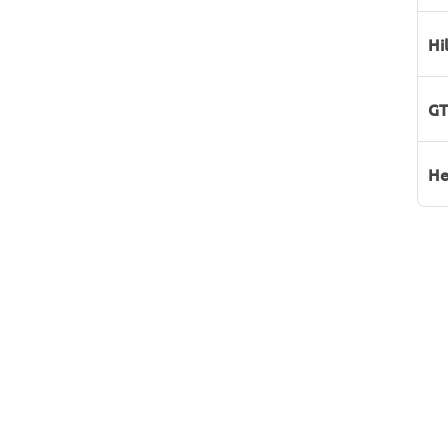
Hi
GT
He