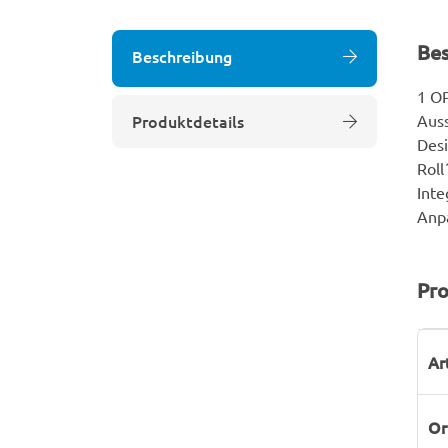
Be
Beschreibung
1 OP
Produktdetails
Auss
Desi
Roll
Inte
Anpa
Pro
P
W
Ar
Or