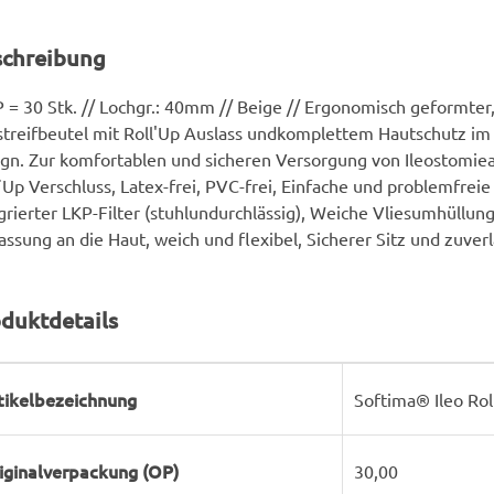
schreibung
 = 30 Stk. // Lochgr.: 40mm // Beige // Ergonomisch geformter, 
treifbeutel mit Roll'Up Auslass undkomplettem Hautschutz im
gn. Zur komfortablen und sicheren Versorgung von Ileostomiea
´Up Verschluss, Latex-frei, PVC-frei, Einfache und problemfreie
grierter LKP-Filter (stuhlundurchlässig), Weiche Vliesumhüllun
ssung an die Haut, weich und flexibel, Sicherer Sitz und zuver
duktdetails
rodukteigenschaft
ert
tikelbezeichnung
Softima® Ileo Rol
iginalverpackung (OP)
30,00