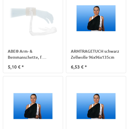
ABE® Arm- &
ARMTRAGETUCH schwarz
Beinmanschette, f.
Zellwolle 96x96x135cm
Erwachsene
5,10 €
*
6,53 €
*