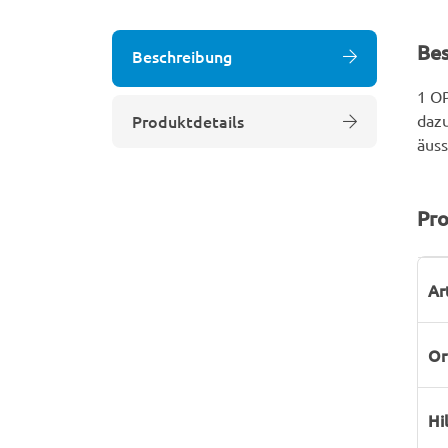
Be
Beschreibung
1 OP
Produktdetails
dazu
äuss
Pro
P
W
Ar
Or
Hi