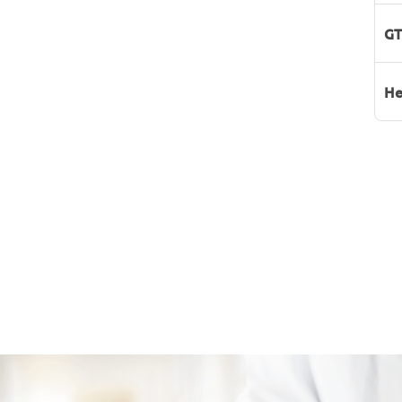
GT
He