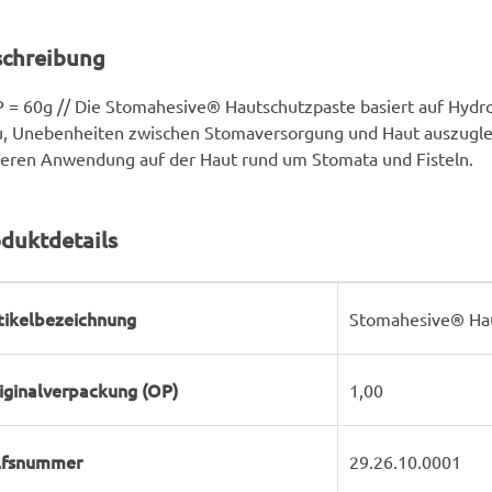
schreibung
 = 60g // Die Stomahesive® Hautschutzpaste basiert auf Hydro
, Unebenheiten zwischen Stomaversorgung und Haut auszugle
eren Anwendung auf der Haut rund um Stomata und Fisteln.
duktdetails
rodukteigenschaft
ert
tikelbezeichnung
Stomahesive® Hau
iginalverpackung (OP)
1,00
lfsnummer
29.26.10.0001