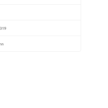
319
nn