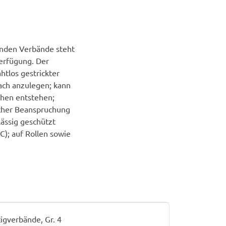
menden Verbände steht
erfügung. Der
htlos gestrickter
ach anzulegen; kann
chen entstehen;
scher Beanspruchung
ässig geschützt
C); auf Rollen sowie
igverbände, Gr. 4