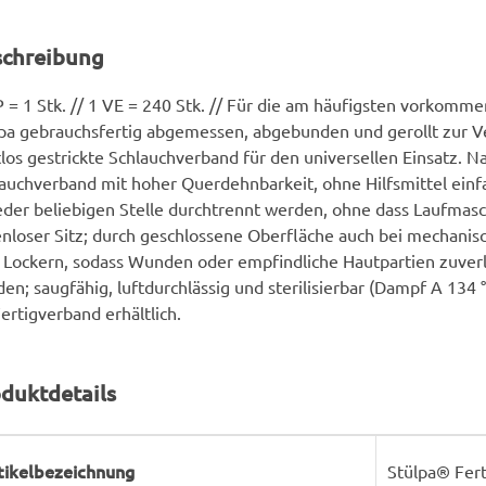
schreibung
 = 1 Stk. // 1 VE = 240 Stk. // Für die am häufigsten vorkom
pa gebrauchsfertig abgemessen, abgebunden und gerollt zur V
los gestrickte Schlauchverband für den universellen Einsatz. Na
auchverband mit hoher Querdehnbarkeit, ohne Hilfsmittel einf
eder beliebigen Stelle durchtrennt werden, ohne dass Laufmas
enloser Sitz; durch geschlossene Oberfläche auch bei mechani
 Lockern, sodass Wunden oder empfindliche Hautpartien zuverl
en; saugfähig, luftdurchlässig und sterilisierbar (Dampf A 134 °
Fertigverband erhältlich.
duktdetails
rodukteigenschaft
ert
tikelbezeichnung
Stülpa® Fert