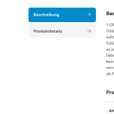
Be
Beschreibung
1 OP
Produktdetails
Stül
naht
Schl
an j
falt
kein
werd
als 
Pro
P
W
Ar