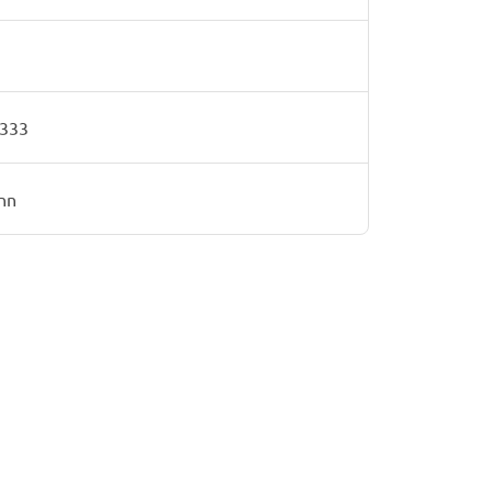
333
nn