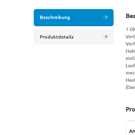
Be
Beschreibung
1 OP
Produktdetails
Verb
Verf
Naht
einf
Lauf
mec
Haut
(Dam
Pro
P
W
Ar