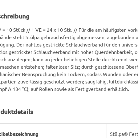
schreibung
 = 10 Stück // 1 VE = 24 x 10 Stk. // Für die am häufigsten v
ände steht Stülpa gebrauchsfertig abgemessen, abgebunden un
ügung. Der nahtlos gestrickte Schlauchverband für den universe
los gestrickter Schlauchverband mit hoher Querdehnbarkeit, o
ach anzulegen; kann an jeder beliebigen Stelle durchtrennt we
maschen entstehen; faltenloser Sitz; durch geschlossene Oberf
hanischer Beanspruchung kein Lockern, sodass Wunden oder e
partien zuverlässig geschützt werden; saugfähig, luftdurchlässi
pf A 134 °C); auf Rollen sowie als Fertigverband erhältlich.
duktdetails
rodukteigenschaft
ert
tikelbezeichnung
Stülpa® Fert