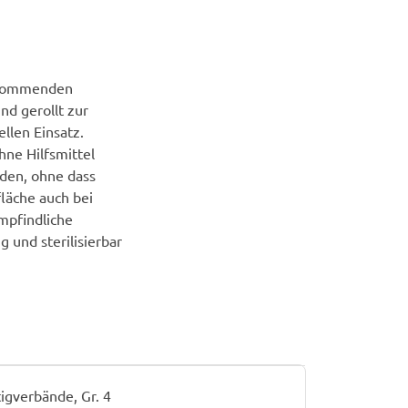
orkommenden
d gerollt zur
llen Einsatz.
hne Hilfsmittel
rden, ohne dass
läche auch bei
mpfindliche
g und sterilisierbar
igverbände, Gr. 4